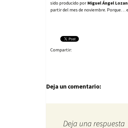
sido producido por
Miguel Ángel Loza
partir del mes de noviembre. Porque… el
Compartir:
Navegación de entrad
Deja un comentario:
Deja una respuesta