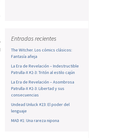
e
a
Entradas recientes
y
d
The Witcher. Los cómics clásicos:
Fantasía añeja
La Era de Revelación – Indestructible
Patrulla-X #2-3: Tritón al estilo cajún
La Era de Revelación – Asombrosa
Patrulla-X #2-3: Libertad y sus
consecuencias
Undead Unluck #23: El poder del
lenguaje
MAD #1: Una rareza nipona