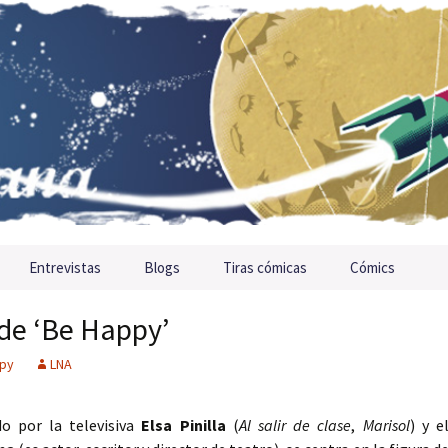
Entrevistas
Blogs
Tiras cómicas
Cómics
 de ‘Be Happy’
py
LNA
o por la televisiva
Elsa Pinilla
(
Al salir de clase
,
Marisol
) y e