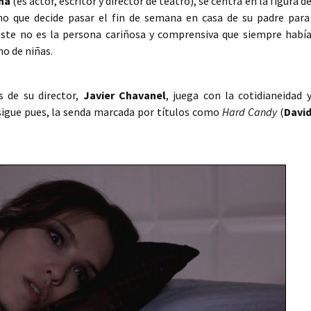
na
(es actor, escritor y director de teatro), se centra en la figura d
mo que decide pasar el fin de semana en casa de su padre para
e este no es la persona cariñosa y comprensiva que siempre habí
no de niñas.
s de su director,
Javier Chavanel
, juega con la cotidianeidad 
sigue pues, la senda marcada por títulos como
Hard Candy
(
Davi