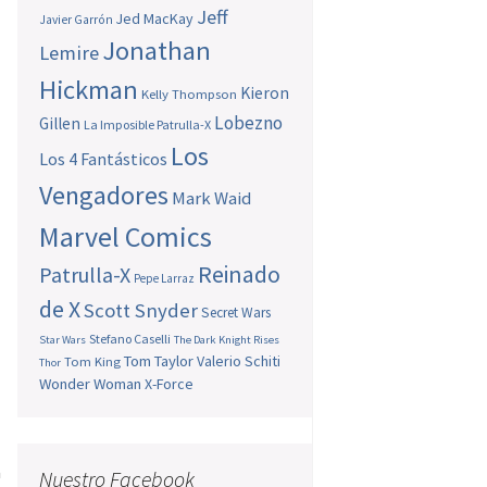
Jeff
Jed MacKay
Javier Garrón
Jonathan
Lemire
Hickman
Kieron
Kelly Thompson
Lobezno
Gillen
La Imposible Patrulla-X
Los
Los 4 Fantásticos
Vengadores
Mark Waid
Marvel Comics
Reinado
Patrulla-X
Pepe Larraz
de X
Scott Snyder
Secret Wars
Stefano Caselli
Star Wars
The Dark Knight Rises
Tom Taylor
Valerio Schiti
Tom King
Thor
Wonder Woman
X-Force
a
Nuestro Facebook