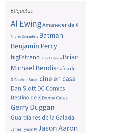
Etiquetas
Al Ewing
Amanecer de X
Batman
Andrea Sorrentino
Benjamin Percy
Brian
bigEstreno
Brian Azzarello
n
Michael Bendis
Caída de
n
l
cine en casa
X
Charles Soule
Dan Slott
DC Comics
Destino de X
Donny Cates
Gerry Duggan
Guardianes de la Galaxia
Jason Aaron
James Tynion IV