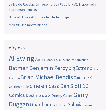
La Era de Revelación – Asombrosa Patrulla-X #2-3: Libertad y
sus consecuencias
Undead Unluck #23: El poder del lenguaje
MAD #1: Una rareza nipona
Etiquetas
Al Ewing
Amanecer de X
Andrea Sorrentino
Batman
Benjamin Percy
bigEstreno
Brian
Brian Michael Bendis
Caída de X
Azzarello
cine en casa
Dan Slott
DC
Charles Soule
Gerry
Comics
Destino de X
Donny Cates
Duggan
Guardianes de la Galaxia
James