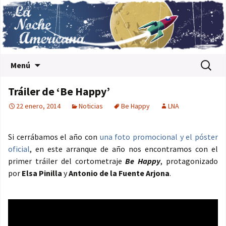
Saltar al contenido
Buscar:
Menú
Tráiler de ‘Be Happy’
22 enero, 2014
Noticias
Be Happy
LNA
Si cerrábamos el año con
una foto promocional y el póster
oficial
, en este arranque de año nos encontramos con el
primer tráiler del cortometraje
Be Happy
, protagonizado
por
Elsa Pinilla
y
Antonio de la Fuente Arjona
.