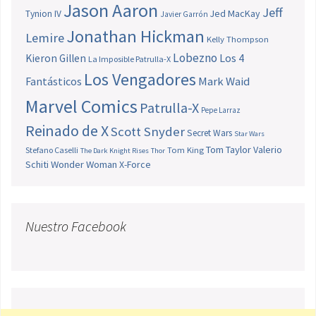
Jason Aaron
Jeff
Jed MacKay
Tynion IV
Javier Garrón
Jonathan Hickman
Lemire
Kelly Thompson
Lobezno
Los 4
Kieron Gillen
La Imposible Patrulla-X
Los Vengadores
Fantásticos
Mark Waid
Marvel Comics
Patrulla-X
Pepe Larraz
Reinado de X
Scott Snyder
Secret Wars
Star Wars
Tom Taylor
Valerio
Stefano Caselli
Tom King
The Dark Knight Rises
Thor
Schiti
Wonder Woman
X-Force
Nuestro Facebook