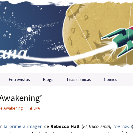
Entrevistas
Blogs
Tiras cómicas
Cómics
e Awakening’
he Awakening
LNA
er
la primera imagen
de
Rebecca Hall
(
El Truco Final
,
The Town