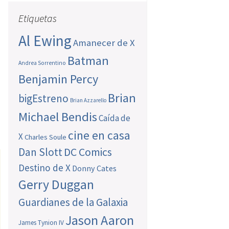
Etiquetas
Al Ewing
Amanecer de X
Batman
Andrea Sorrentino
Benjamin Percy
Brian
bigEstreno
Brian Azzarello
Michael Bendis
Caída de
cine en casa
X
Charles Soule
Dan Slott
DC Comics
Destino de X
Donny Cates
Gerry Duggan
Guardianes de la Galaxia
Jason Aaron
James Tynion IV