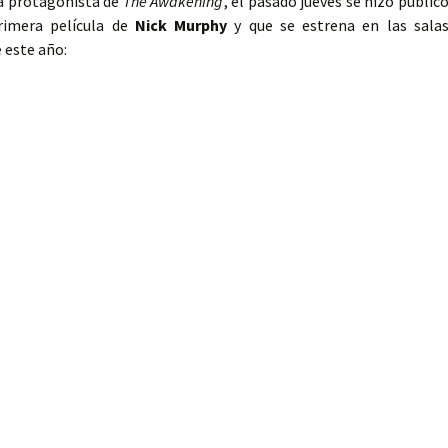
la protagonista de
The Awakening
, el pasado jueves se hizo públic
rimera película de
Nick Murphy
y que se estrena en las sala
 este año: