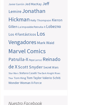
Jeff
Jed MacKay
Javier Garrón
Jonathan
Lemire
Hickman
Kieron
Kelly Thompson
Lobezno
Gillen
La Imposible Patrulla-X
Los
Los 4 Fantásticos
Vengadores
Mark Waid
Marvel Comics
Reinado
Patrulla-X
Pepe Larraz
de X
Scott Snyder
Secret Wars
Stefano Caselli
Star Wars
The Dark Knight Rises
Tom Taylor
Valerio Schiti
Tom King
Thor
Wonder Woman
X-Force
Nuestro Facebook