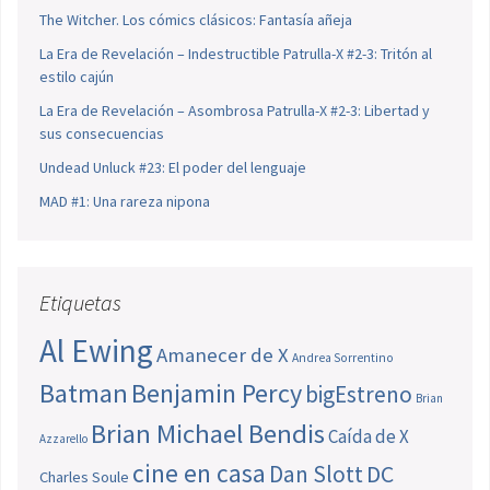
The Witcher. Los cómics clásicos: Fantasía añeja
La Era de Revelación – Indestructible Patrulla-X #2-3: Tritón al
estilo cajún
La Era de Revelación – Asombrosa Patrulla-X #2-3: Libertad y
sus consecuencias
Undead Unluck #23: El poder del lenguaje
MAD #1: Una rareza nipona
Etiquetas
Al Ewing
Amanecer de X
Andrea Sorrentino
Batman
Benjamin Percy
bigEstreno
Brian
Brian Michael Bendis
Caída de X
Azzarello
cine en casa
Dan Slott
DC
Charles Soule