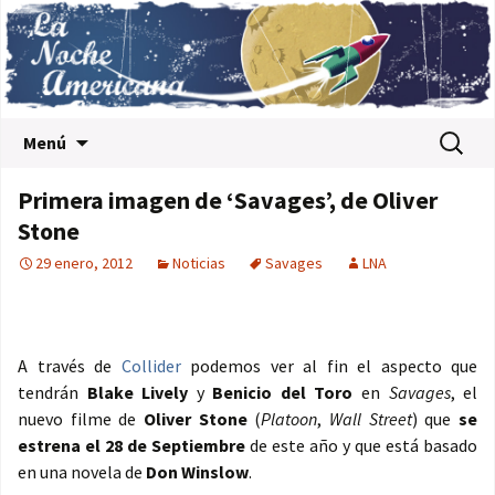
Saltar al contenido
Buscar:
Menú
Primera imagen de ‘Savages’, de Oliver
Stone
29 enero, 2012
Noticias
Savages
LNA
A través de
Collider
podemos ver al fin el aspecto que
tendrán
Blake Lively
y
Benicio del Toro
en
Savages
, el
nuevo filme de
Oliver Stone
(
Platoon
,
Wall Street
) que
se
estrena el 28 de Septiembre
de este año y que está basado
en una novela de
Don Winslow
.