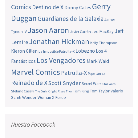
Gerry
Comics
Destino de X
Donny Cates
Duggan
Guardianes de la Galaxia
James
Jason Aaron
Jeff
Jed MacKay
Tynion IV
Javier Garrón
Jonathan Hickman
Lemire
Kelly Thompson
Lobezno
Los 4
Kieron Gillen
La Imposible Patrulla-X
Los Vengadores
Fantásticos
Mark Waid
Marvel Comics
Patrulla-X
Pepe Larraz
Reinado de X
Scott Snyder
Secret Wars
Star Wars
Tom Taylor
Valerio
Stefano Caselli
Tom King
The Dark Knight Rises
Thor
Schiti
Wonder Woman
X-Force
Nuestro Facebook