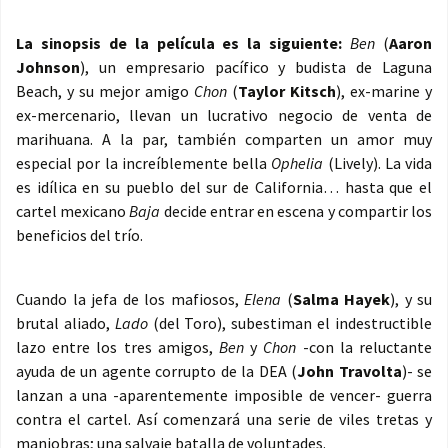
La sinopsis de la película es la siguiente:
Ben
(
Aaron
Johnson
), un empresario pacífico y budista de Laguna
Beach, y su mejor amigo
Chon
(
Taylor Kitsch
), ex-marine y
ex-mercenario, llevan un lucrativo negocio de venta de
marihuana. A la par, también comparten un amor muy
especial por la increíblemente bella
Ophelia
(Lively). La vida
es idílica en su pueblo del sur de California… hasta que el
cartel mexicano
Baja
decide entrar en escena y compartir los
beneficios del trío.
Cuando la jefa de los mafiosos,
Elena
(
Salma Hayek
), y su
brutal aliado,
Lado
(del Toro), subestiman el indestructible
lazo entre los tres amigos,
Ben
y
Chon
-con la reluctante
ayuda de un agente corrupto de la DEA (
John Travolta
)- se
lanzan a una -aparentemente imposible de vencer- guerra
contra el cartel. Así comenzará una serie de viles tretas y
maniobras; una salvaje batalla de voluntades.