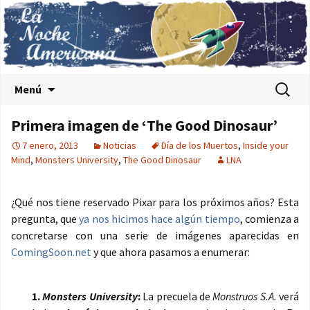
Saltar al contenido
Buscar:
Menú
Primera imagen de ‘The Good Dinosaur’
7 enero, 2013
Noticias
Día de los Muertos
,
Inside your
Mind
,
Monsters University
,
The Good Dinosaur
LNA
¿Qué nos tiene reservado Pixar para los próximos años? Esta
pregunta, que
ya nos hicimos hace algún tiempo
, comienza a
concretarse con una serie de imágenes aparecidas en
ComingSoon.net
y que ahora pasamos a enumerar:
1.
Monsters University
:
La precuela de
Monstruos S.A.
verá