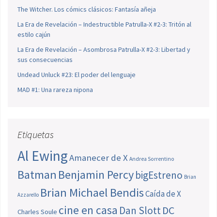
The Witcher. Los cómics clásicos: Fantasía añeja
La Era de Revelación – Indestructible Patrulla-X #2-3: Tritón al
estilo cajún
La Era de Revelación – Asombrosa Patrulla-X #2-3: Libertad y
sus consecuencias
Undead Unluck #23: El poder del lenguaje
MAD #1: Una rareza nipona
Etiquetas
Al Ewing
Amanecer de X
Andrea Sorrentino
Batman
Benjamin Percy
bigEstreno
Brian
Brian Michael Bendis
Caída de X
Azzarello
cine en casa
Dan Slott
DC
Charles Soule