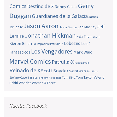
Gerry
Comics
Destino de X
Donny Cates
Duggan
Guardianes de la Galaxia
James
Jason Aaron
Jeff
Jed MacKay
Tynion IV
Javier Garrón
Jonathan Hickman
Lemire
Kelly Thompson
Lobezno
Los 4
Kieron Gillen
La Imposible Patrulla-X
Los Vengadores
Fantásticos
Mark Waid
Marvel Comics
Patrulla-X
Pepe Larraz
Reinado de X
Scott Snyder
Secret Wars
Star Wars
Tom Taylor
Valerio
Stefano Caselli
Tom King
The Dark Knight Rises
Thor
Schiti
Wonder Woman
X-Force
Nuestro Facebook