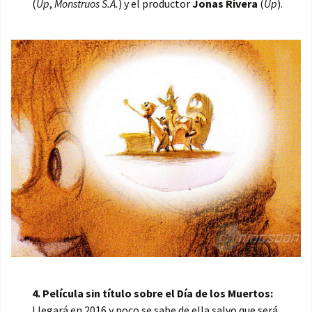
(
Up
,
Monstruos S.A.
) y el productor
Jonas Rivera
(
Up
).
4. Película sin título sobre el Día de los Muertos:
Llegará en 2016 y poco se sabe de ella salvo que será