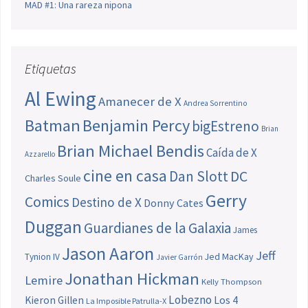
MAD #1: Una rareza nipona
Etiquetas
Al Ewing
Amanecer de X
Andrea Sorrentino
Batman
Benjamin Percy
bigEstreno
Brian
Brian Michael Bendis
Caída de X
Azzarello
cine en casa
Dan Slott
DC
Charles Soule
Gerry
Comics
Destino de X
Donny Cates
Duggan
Guardianes de la Galaxia
James
Jason Aaron
Jeff
Jed MacKay
Tynion IV
Javier Garrón
Jonathan Hickman
Lemire
Kelly Thompson
Lobezno
Los 4
Kieron Gillen
La Imposible Patrulla-X