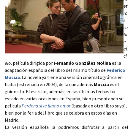
et
ro
s
so
br
e
el
ci
elo
, película dirigida por
Fernando González Molina
es la
adaptación española del libro del mismo título de
Federico
Moccia
. La novela ya tiene una versión cinematográfica en
Italia (estrenada en 2004), de la que además
Moccia
es el
guionista. El escritor, además, en las últimas fechas ha
estado en varias ocasiones en España, bien presentando su
película
Perdona si te llamo amor
(basada en otro libro suyo),
bien por la feria del libro que se celebra en estos días en
Madrid.
La versión española la podremos disfrutar a partir del