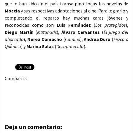
que lo han sido en el país transalpino todas las novelas de
Moccia
y sus respectivas adaptaciones al cine. Para lograrlo y
completando el reparto hay muchas caras jóvenes y
reconocidas como son
Luis Fernández
(
Los protegidos
),
Diego Martín
(
Mataharis
),
Álvaro Cervantes
(
El juego del
ahorcado
),
Nerea Camacho
(
Camino
),
Andrea Duro
(
Fïsica o
Química
) y
Marina Salas
(
Desaparecida
).
Compartir:
Navegación de entradas
Deja un comentario: