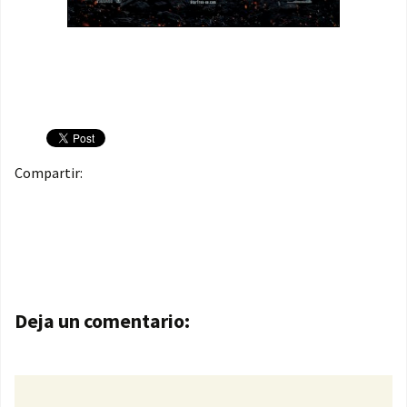
Compartir:
Navegación de entradas
Deja un comentario: