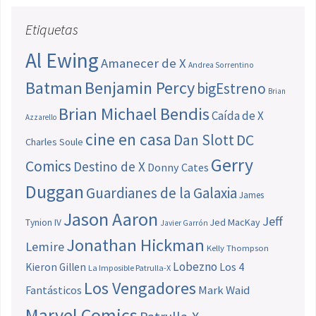
Etiquetas
Al Ewing
Amanecer de X
Andrea Sorrentino
Batman
Benjamin Percy
bigEstreno
Brian
Brian Michael Bendis
Caída de X
Azzarello
cine en casa
Dan Slott
DC
Charles Soule
Gerry
Comics
Destino de X
Donny Cates
Duggan
Guardianes de la Galaxia
James
Jason Aaron
Jeff
Jed MacKay
Tynion IV
Javier Garrón
Jonathan Hickman
Lemire
Kelly Thompson
Lobezno
Los 4
Kieron Gillen
La Imposible Patrulla-X
Los Vengadores
Fantásticos
Mark Waid
Marvel Comics