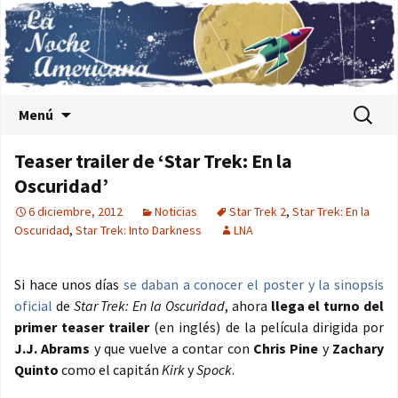
Saltar al contenido
Buscar:
Menú
Teaser trailer de ‘Star Trek: En la
Oscuridad’
6 diciembre, 2012
Noticias
Star Trek 2
,
Star Trek: En la
Oscuridad
,
Star Trek: Into Darkness
LNA
Si hace unos días
se daban a conocer el poster y la sinopsis
oficial
de
Star Trek: En la Oscuridad
, ahora
llega el turno del
primer teaser trailer
(en inglés) de la película dirigida por
J.J. Abrams
y que vuelve a contar con
Chris Pine
y
Zachary
Quinto
como el capitán
Kirk
y
Spock
.