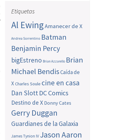
a
Etiquetas
a
y
Al Ewing
Amanecer de X
l
Batman
Andrea Sorrentino
Benjamin Percy
n
Brian
bigEstreno
Brian Azzarello
a
Michael Bendis
a
Caída de
o
cine en casa
X
Charles Soule
Dan Slott
DC Comics
Destino de X
Donny Cates
Gerry Duggan
Guardianes de la Galaxia
a
Jason Aaron
)
James Tynion IV