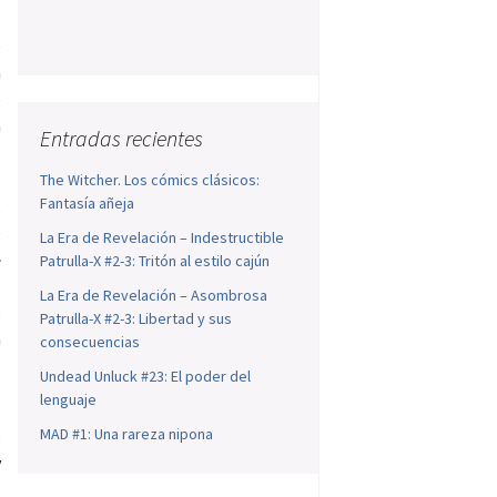
e
a
e
a
Entradas recientes
s
s
The Witcher. Los cómics clásicos:
Fantasía añeja
,
e
La Era de Revelación – Indestructible
»
Patrulla-X #2-3: Tritón al estilo cajún
s
La Era de Revelación – Asombrosa
o
Patrulla-X #2-3: Libertad y sus
a
consecuencias
Undead Unluck #23: El poder del
lenguaje
MAD #1: Una rareza nipona
o
y
l