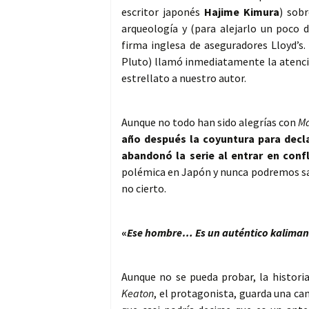
escritor japonés
Hajime Kimura
) sob
arqueología y (para alejarlo un poco 
firma inglesa de aseguradores Lloyd’s.
Pluto) llamó inmediatamente la atenció
estrellato a nuestro autor.
Aunque no todo han sido alegrías con
Ma
año después la coyuntura para decla
abandonó la serie al entrar en confl
polémica en Japón y nunca podremos sab
no cierto.
«
Ese hombre… Es un auténtico kaliman
Aunque no se pueda probar, la histori
Keaton
, el protagonista, guarda una c