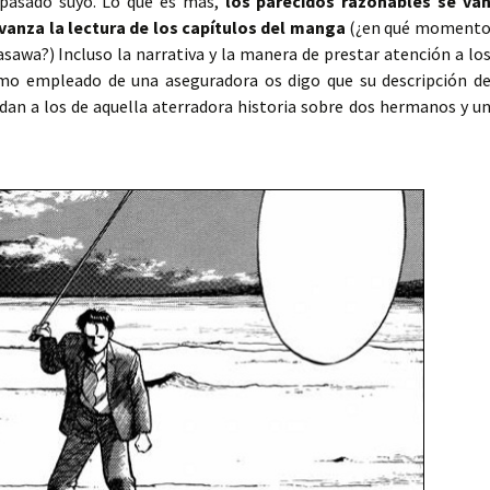
epasado suyo. Lo que es más,
los parecidos razonables se va
nza la lectura de los capítulos del manga
(¿en qué moment
sawa?) Incluso la narrativa y la manera de prestar atención a lo
como empleado de una aseguradora os digo que su descripción d
rdan a los de aquella aterradora historia sobre dos hermanos y u