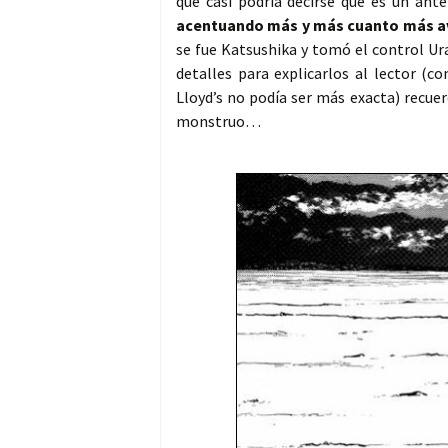
que casi podría decirse que es un ant
acentuando más y más cuanto más ava
se fue Katsushika y tomó el control Ura
detalles para explicarlos al lector (
Lloyd’s no podía ser más exacta) recue
monstruo…