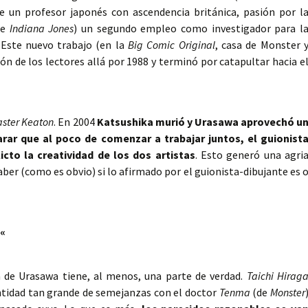
re un profesor japonés con ascendencia británica, pasión por l
de
Indiana Jones
) un segundo empleo como investigador para l
 Este nuevo trabajo (en la
Big Comic Original
, casa de Monster 
n de los lectores allá por 1988 y terminó por catapultar hacia e
ster Keaton
. En 2004
Katsushika murió y Urasawa aprovechó u
rar que al poco de comenzar a trabajar juntos, el guionist
icto la creatividad de los dos artistas
. Esto generó una agri
er (como es obvio) si lo afirmado por el guionista-dibujante es 
«
a de Urasawa tiene, al menos, una parte de verdad.
Taichi Hirag
antidad tan grande de semejanzas con el doctor
Tenma
(de
Monster