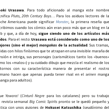
oki Urasawa
. Para todo aficionado al manga este nombr
gnifica
Pluto
,
20th Century Boys
… Para los asiduos lectores de l
che Americana puede significar
Monster
, la primera reseña qu
cribimos cuando los cómics aún eran poco más que un blog en l
b y que, a día de hoy,
sigue siendo uno de los artículos má
ídos
. Para el resto:
Urasawa está considerado como uno de lo
jores (sino el mejor)
mangakas
de la actualidad
. Sus tramas
jidas con hilos finísimos que te atrapan en una invisible maraña d
nsión e intriga, sus personajes (carismáticos tanto los «buenos
mo los «malos») y su cuidado dibujo que mezcla el realismo de lo
tornos con su característica manera de presentar el rostr
mano hacen que apenas pueda tener rival en el
seinen
mang
anga para adultos).
fue
Yawara!
(
Cinturó Negre
para los catalanes) pero su trabaj
la revista semanal
Big Comic Spirits
pronto se le quedó pequeño 
stica con unos guiones de
Hokusei Katsushika
(seudónimo de