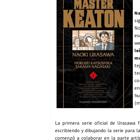
Na
si
No
es
we
le
me
te
te
co
en
hu
(m
La primera serie oficial de Urasawa 
escribiendo y dibujando la serie para 
comenzó a colaborar en la parte artí