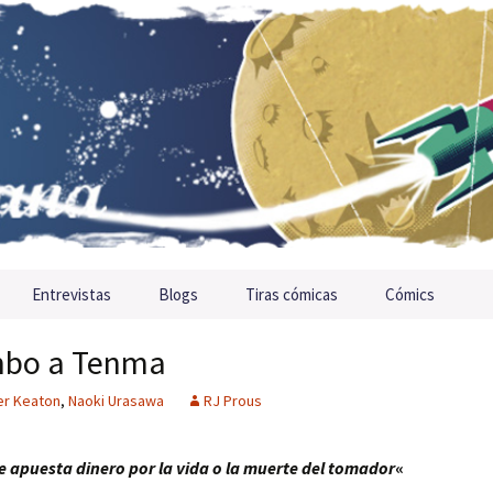
Entrevistas
Blogs
Tiras cómicas
Cómics
mbo a Tenma
er Keaton
,
Naoki Urasawa
RJ Prous
e apuesta dinero por la vida o la muerte del tomador
«