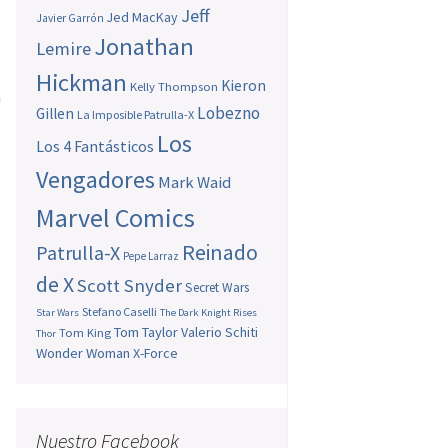
n
Jeff
Jed MacKay
Javier Garrón
o
Jonathan
Lemire
s
e
Hickman
Kieron
Kelly Thompson
n
Lobezno
Gillen
La Imposible Patrulla-X
Los
Los 4 Fantásticos
Vengadores
Mark Waid
Marvel Comics
Reinado
Patrulla-X
Pepe Larraz
de X
Scott Snyder
Secret Wars
Stefano Caselli
Star Wars
The Dark Knight Rises
Tom Taylor
Valerio Schiti
Tom King
Thor
Wonder Woman
X-Force
Nuestro Facebook