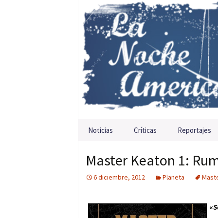
Saltar al contenido
Noticias
Críticas
Reportajes
Master Keaton 1: Ru
6 diciembre, 2012
Planeta
Mast
«
S