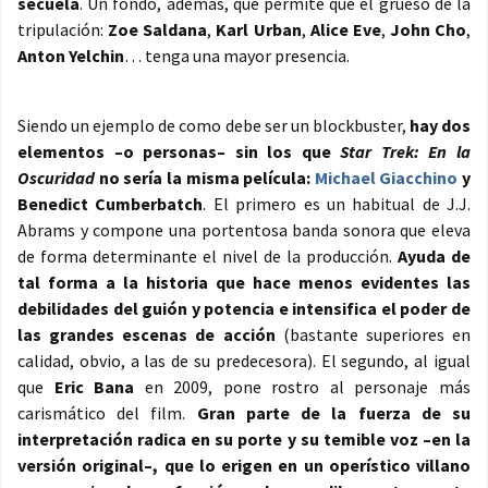
secuela
. Un fondo, además, que permite que el grueso de la
tripulación:
Zoe Saldana
,
Karl Urban
,
Alice Eve
,
John Cho
,
Anton Yelchin
… tenga una mayor presencia.
Siendo un ejemplo de como debe ser un blockbuster,
hay dos
elementos –o personas– sin los que
Star Trek: En la
Oscuridad
no sería la misma película:
Michael Giacchino
y
Benedict Cumberbatch
. El primero es un habitual de J.J.
Abrams y compone una portentosa banda sonora que eleva
de forma determinante el nivel de la producción.
Ayuda de
tal forma a la historia que hace menos evidentes las
debilidades del guión y potencia e intensifica el poder de
las grandes escenas de acción
(bastante superiores en
calidad, obvio, a las de su predecesora). El segundo, al igual
que
Eric Bana
en 2009, pone rostro al personaje más
carismático del film.
Gran parte de la fuerza de su
interpretación radica en su porte y su temible voz –en la
versión original–, que lo erigen en un operístico villano