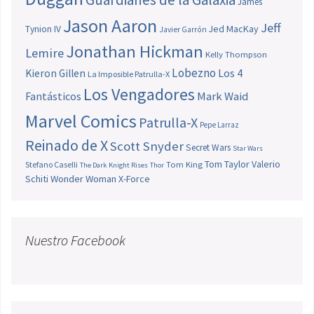
James
Jason Aaron
Jeff
Jed MacKay
Tynion IV
Javier Garrón
Jonathan Hickman
Lemire
Kelly Thompson
Lobezno
Los 4
Kieron Gillen
La Imposible Patrulla-X
Los Vengadores
Fantásticos
Mark Waid
Marvel Comics
Patrulla-X
Pepe Larraz
Reinado de X
Scott Snyder
Secret Wars
Star Wars
Tom Taylor
Valerio
Stefano Caselli
Tom King
The Dark Knight Rises
Thor
Schiti
Wonder Woman
X-Force
Nuestro Facebook