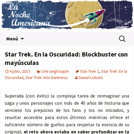
Saltar al contenido
Buscar:
Menú
Star Trek. En la Oscuridad: Blockbuster con
mayúsculas
4 julio, 2013
Cine anglosajón
Star Trek 2
,
Star Trek: En la
Oscuridad
,
Star Trek: Into Darkness
Daniel Lobato
Superada (con éxito) la compleja tarea de reimaginar una
saga y unos personajes con más de 40 años de historia que
venciese los prejuicios de los fans y los no iniciados, y
resultar accesible para estos últimos mientras ofrece el
suficiente número de guiños para respetar la esencia de su
original;
el reto ahora estaba en saber profundizar en la