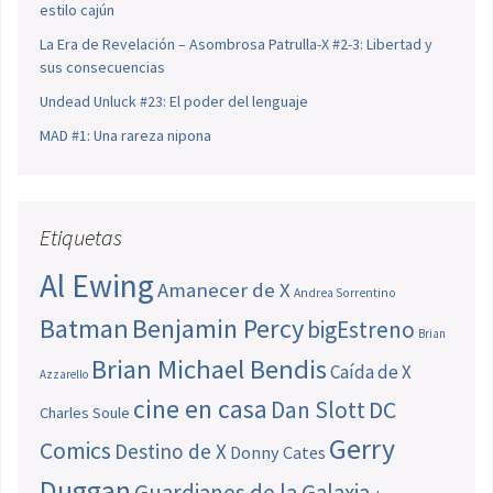
estilo cajún
La Era de Revelación – Asombrosa Patrulla-X #2-3: Libertad y
sus consecuencias
Undead Unluck #23: El poder del lenguaje
MAD #1: Una rareza nipona
Etiquetas
Al Ewing
Amanecer de X
Andrea Sorrentino
Batman
Benjamin Percy
bigEstreno
Brian
Brian Michael Bendis
Caída de X
Azzarello
cine en casa
Dan Slott
DC
Charles Soule
Gerry
Comics
Destino de X
Donny Cates
Duggan
Guardianes de la Galaxia