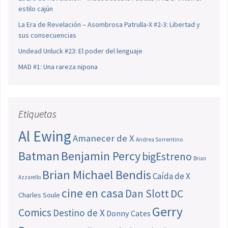
estilo cajún
La Era de Revelación – Asombrosa Patrulla-X #2-3: Libertad y
sus consecuencias
Undead Unluck #23: El poder del lenguaje
MAD #1: Una rareza nipona
Etiquetas
Al Ewing
Amanecer de X
Andrea Sorrentino
Batman
Benjamin Percy
bigEstreno
Brian
Brian Michael Bendis
Caída de X
Azzarello
cine en casa
Dan Slott
DC
Charles Soule
Gerry
Comics
Destino de X
Donny Cates