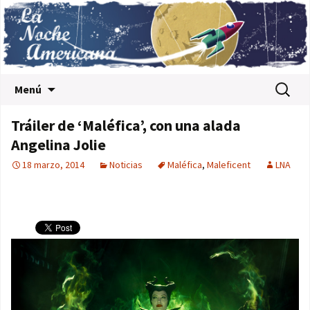
Saltar al contenido
Buscar:
Menú
Tráiler de ‘Maléfica’, con una alada
Angelina Jolie
18 marzo, 2014
Noticias
Maléfica
,
Maleficent
LNA