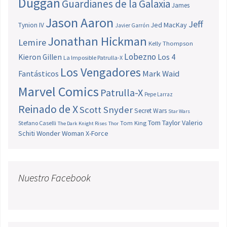
Duggan
Guardianes de la Galaxia
James
Jason Aaron
Jeff
Jed MacKay
Tynion IV
Javier Garrón
Jonathan Hickman
Lemire
Kelly Thompson
Lobezno
Los 4
Kieron Gillen
La Imposible Patrulla-X
Los Vengadores
Fantásticos
Mark Waid
Marvel Comics
Patrulla-X
Pepe Larraz
Reinado de X
Scott Snyder
Secret Wars
Star Wars
Tom Taylor
Valerio
Stefano Caselli
Tom King
The Dark Knight Rises
Thor
Schiti
Wonder Woman
X-Force
Nuestro Facebook