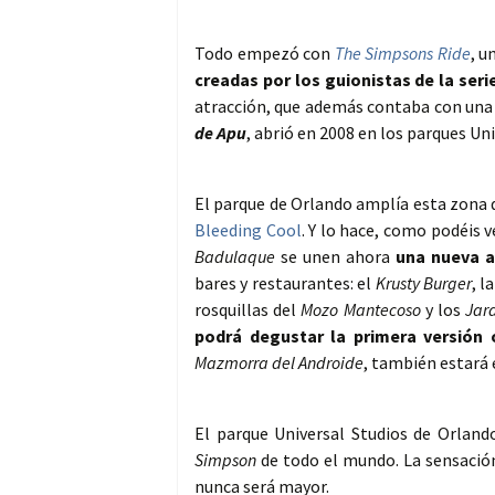
Todo empezó con
The Simpsons Ride
, u
creadas por los guionistas de la ser
atracción, que además contaba con un
de Apu
, abrió en 2008 en los parques Un
El parque de Orlando amplía esta zona 
Bleeding Cool
. Y lo hace, como podéis 
Badulaque
se unen ahora
una nueva a
bares y restaurantes: el
Krusty Burger
, l
rosquillas del
Mozo Mantecoso
y los
Jard
podrá degustar la primera versión 
Mazmorra del Androide
, también estará
El parque Universal Studios de Orland
Simpson
de todo el mundo. La sensació
nunca será mayor.