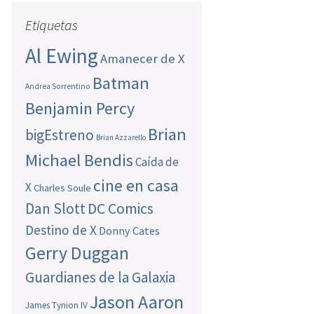
Etiquetas
Al Ewing
Amanecer de X
Batman
Andrea Sorrentino
Benjamin Percy
Brian
bigEstreno
Brian Azzarello
Michael Bendis
Caída de
cine en casa
X
Charles Soule
Dan Slott
DC Comics
Destino de X
Donny Cates
Gerry Duggan
Guardianes de la Galaxia
Jason Aaron
James Tynion IV