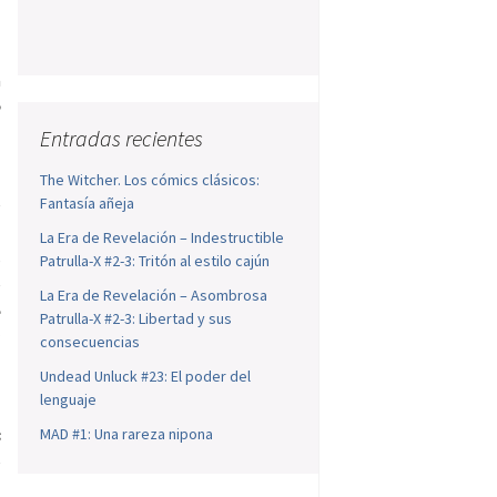
s
a
e
Entradas recientes
The Witcher. Los cómics clásicos:
e
Fantasía añeja
l
La Era de Revelación – Indestructible
s
Patrulla-X #2-3: Tritón al estilo cajún
e
La Era de Revelación – Asombrosa
e
Patrulla-X #2-3: Libertad y sus
a
consecuencias
Undead Unluck #23: El poder del
lenguaje
s
MAD #1: Una rareza nipona
e