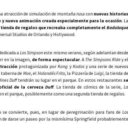
na atracción de simulación de montaña rusa con
nuevas historia
ie y nueva animación creada especialmente para la ocasión
. L
a
tienda de regalos que recreaba completamente el
Badulaqu
iversal Studios de Orlando y Hollywood.
dedicada a
Los Simpson
este mismo verano, según adelantan desd
ver en la imagen,
de forma espectacular
. A
The Simpsons Ride
y e
tracción
protagonizada por
Kang
y
Kodos
y una serie de nuevo
a taberna de
Moe
, el
Holandés Frito
, la Pizzería de
Luigi
, la tienda d
ines Duff
tendrán su lugar en el parque. En estos restaurantes
s
oficial de la cerveza
Duff
. La tienda de cómics de la serie,
L
 en el parque, posiblemente como una segunda tienda de regalos.
o se convierte, pues, en lugar de peregrinación para fans de
Lo
n de darse un paseo por la mismísima Springfield probablement