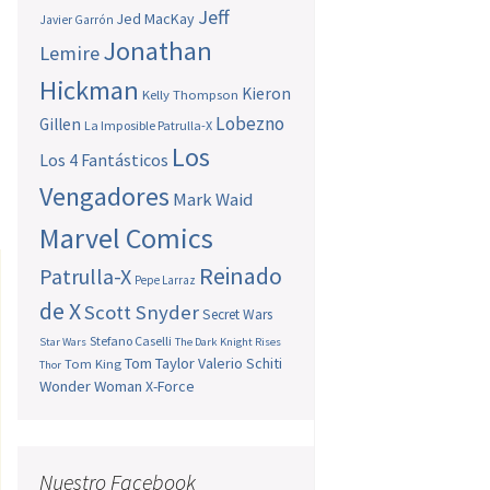
Jeff
Jed MacKay
Javier Garrón
Jonathan
Lemire
Hickman
Kieron
Kelly Thompson
Lobezno
Gillen
La Imposible Patrulla-X
Los
Los 4 Fantásticos
Vengadores
Mark Waid
Marvel Comics
Reinado
Patrulla-X
Pepe Larraz
de X
Scott Snyder
Secret Wars
Stefano Caselli
Star Wars
The Dark Knight Rises
Tom Taylor
Valerio Schiti
Tom King
Thor
Wonder Woman
X-Force
Nuestro Facebook