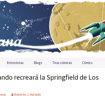
Entrevistas
Blogs
Tiras cómicas
Cómics
ando recreará la Springfield de Los
pson
Roberto J. Hurtado