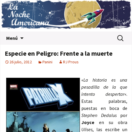
Saltar al contenido
Buscar:
Menú
Especie en Peligro: Frente a la muerte
26 julio, 2012
Panini
RJ Prous
«
La historia es una
pesadilla de la que
intento despertar
«.
Estas palabras,
puestas en boca de
Stephen Dedalus
por
Joyce
en su obra
Ulises
, las escribe un