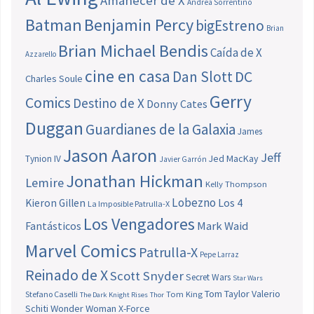
Amanecer de X
Andrea Sorrentino
Batman
Benjamin Percy
bigEstreno
Brian
Brian Michael Bendis
Caída de X
Azzarello
cine en casa
Dan Slott
DC
Charles Soule
Gerry
Comics
Destino de X
Donny Cates
Duggan
Guardianes de la Galaxia
James
Jason Aaron
Jeff
Jed MacKay
Tynion IV
Javier Garrón
Jonathan Hickman
Lemire
Kelly Thompson
Lobezno
Los 4
Kieron Gillen
La Imposible Patrulla-X
Los Vengadores
Fantásticos
Mark Waid
Marvel Comics
Patrulla-X
Pepe Larraz
Reinado de X
Scott Snyder
Secret Wars
Star Wars
Tom Taylor
Valerio
Stefano Caselli
Tom King
The Dark Knight Rises
Thor
Schiti
Wonder Woman
X-Force