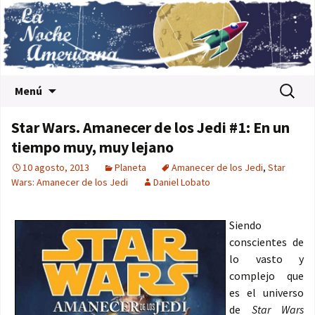
Saltar al contenido
Buscar:
Menú
Star Wars. Amanecer de los Jedi #1: En un
tiempo muy, muy lejano
10 agosto, 2013
Planeta
Amanecer de los Jedi
,
Star
Wars: Amanecer de los Jedi
Daniel Lobato
Siendo
conscientes de
lo vasto y
complejo que
es el universo
de
Star Wars