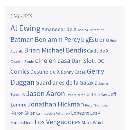
Etiquetas
Al Ewing
Amanecer de X
Andrea Sorrentino
Batman
Benjamin Percy
bigEstreno
Brian
Brian Michael Bendis
Caída de X
Azzarello
cine en casa
Dan Slott
DC
Charles Soule
Gerry
Comics
Destino de X
Donny Cates
Duggan
Guardianes de la Galaxia
James
Jason Aaron
Jeff
Jed MacKay
Tynion IV
Javier Garrón
Jonathan Hickman
Lemire
Kelly Thompson
Lobezno
Los 4
Kieron Gillen
La Imposible Patrulla-X
Los Vengadores
Fantásticos
Mark Waid