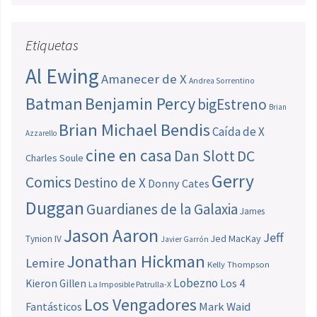
Etiquetas
Al Ewing
Amanecer de X
Andrea Sorrentino
Batman
Benjamin Percy
bigEstreno
Brian
Brian Michael Bendis
Caída de X
Azzarello
cine en casa
Dan Slott
DC
Charles Soule
Gerry
Comics
Destino de X
Donny Cates
Duggan
Guardianes de la Galaxia
James
Jason Aaron
Jeff
Jed MacKay
Tynion IV
Javier Garrón
Jonathan Hickman
Lemire
Kelly Thompson
Lobezno
Los 4
Kieron Gillen
La Imposible Patrulla-X
Los Vengadores
Fantásticos
Mark Waid