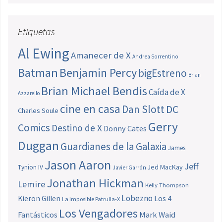
Etiquetas
Al Ewing
Amanecer de X
Andrea Sorrentino
Batman
Benjamin Percy
bigEstreno
Brian
Brian Michael Bendis
Caída de X
Azzarello
cine en casa
Dan Slott
DC
Charles Soule
Gerry
Comics
Destino de X
Donny Cates
Duggan
Guardianes de la Galaxia
James
Jason Aaron
Jeff
Jed MacKay
Tynion IV
Javier Garrón
Jonathan Hickman
Lemire
Kelly Thompson
Lobezno
Los 4
Kieron Gillen
La Imposible Patrulla-X
Los Vengadores
Fantásticos
Mark Waid