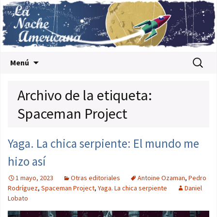
Saltar al contenido
Buscar:
Menú
Archivo de la etiqueta:
Spaceman Project
Yaga. La chica serpiente: El mundo me
hizo así
1 mayo, 2023
Otras editoriales
Antoine Ozaman
,
Pedro
Rodríguez
,
Spaceman Project
,
Yaga. La chica serpiente
Daniel
Lobato