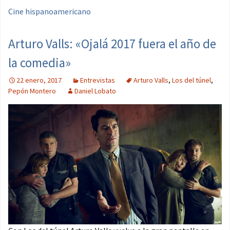
Cine hispanoamericano
Arturo Valls: «Ojalá 2017 fuera el año de
la comedia»
22 enero, 2017
Entrevistas
Arturo Valls
,
Los del túnel
,
Pepón Montero
Daniel Lobato