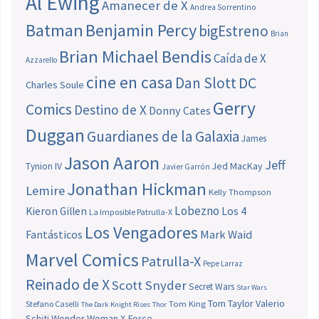
Al Ewing
Amanecer de X
Andrea Sorrentino
Batman
Benjamin Percy
bigEstreno
Brian
Brian Michael Bendis
Caída de X
Azzarello
cine en casa
Dan Slott
DC
Charles Soule
Gerry
Comics
Destino de X
Donny Cates
Duggan
Guardianes de la Galaxia
James
Jason Aaron
Jeff
Jed MacKay
Tynion IV
Javier Garrón
Jonathan Hickman
Lemire
Kelly Thompson
Lobezno
Los 4
Kieron Gillen
La Imposible Patrulla-X
Los Vengadores
Fantásticos
Mark Waid
Marvel Comics
Patrulla-X
Pepe Larraz
Reinado de X
Scott Snyder
Secret Wars
Star Wars
Tom Taylor
Valerio
Stefano Caselli
Tom King
The Dark Knight Rises
Thor
Schiti
Wonder Woman
X-Force