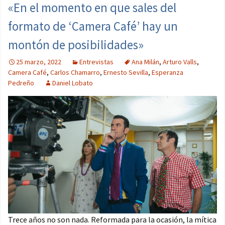
«En el momento en que sales del
formato de ‘Camera Café’ hay un
montón de posibilidades»
25 marzo, 2022
Entrevistas
Ana Milán
,
Arturo Valls
,
Camera Café
,
Carlos Chamarro
,
Ernesto Sevilla
,
Esperanza
Pedreño
Daniel Lobato
Trece años no son nada. Reformada para la ocasión, la mítica