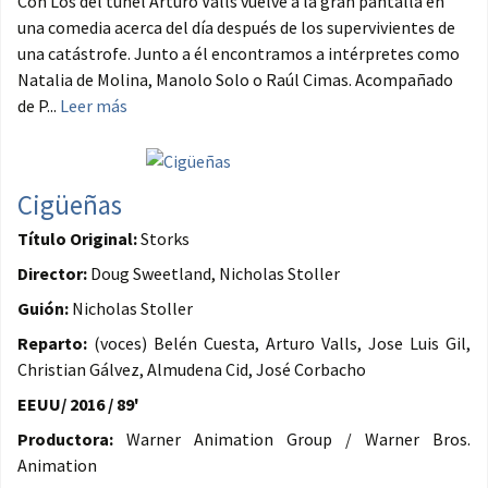
Con Los del túnel Arturo Valls vuelve a la gran pantalla en
una comedia acerca del día después de los supervivientes de
una catástrofe. Junto a él encontramos a intérpretes como
Natalia de Molina, Manolo Solo o Raúl Cimas. Acompañado
de P...
Leer más
Cigüeñas
Título Original:
Storks
Director:
Doug Sweetland, Nicholas Stoller
Guión:
Nicholas Stoller
Reparto:
(voces) Belén Cuesta, Arturo Valls, Jose Luis Gil,
Christian Gálvez, Almudena Cid, José Corbacho
EEUU/ 2016 / 89'
Productora:
Warner Animation Group / Warner Bros.
Animation