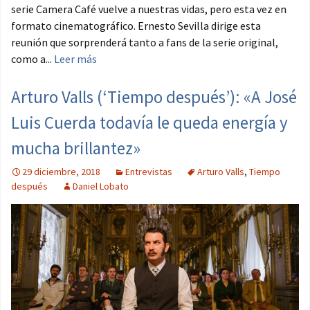
serie Camera Café vuelve a nuestras vidas, pero esta vez en
formato cinematográfico. Ernesto Sevilla dirige esta
reunión que sorprenderá tanto a fans de la serie original,
como a...
Leer más
Arturo Valls (‘Tiempo después’): «A José
Luis Cuerda todavía le queda energía y
mucha brillantez»
29 diciembre, 2018
Entrevistas
Arturo Valls
,
Tiempo
después
Daniel Lobato