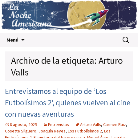
Saltar al contenido
Buscar:
Menú
Archivo de la etiqueta: Arturo
Valls
Entrevistamos al equipo de ‘Los
Futbolísimos 2’, quienes vuelven al cine
con nuevas aventuras
8 agosto, 2025
Entrevistas
Arturo Valls
,
Carmen Ruiz
,
Cosette Silguero
,
Joaquín Reyes
,
Los Futbolísimos 2
,
Los
Futbolísimos 2: El misterio del tesoro pirata
,
Miguel Ángel Lamata
,