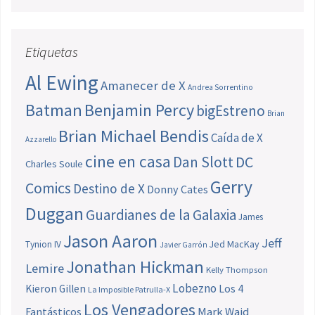
Etiquetas
Al Ewing
Amanecer de X
Andrea Sorrentino
Batman
Benjamin Percy
bigEstreno
Brian
Brian Michael Bendis
Caída de X
Azzarello
cine en casa
Dan Slott
DC
Charles Soule
Gerry
Comics
Destino de X
Donny Cates
Duggan
Guardianes de la Galaxia
James
Jason Aaron
Jeff
Jed MacKay
Tynion IV
Javier Garrón
Jonathan Hickman
Lemire
Kelly Thompson
Lobezno
Los 4
Kieron Gillen
La Imposible Patrulla-X
Los Vengadores
Fantásticos
Mark Waid