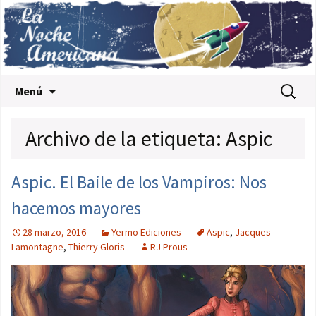
Saltar al contenido
Buscar:
Menú
Archivo de la etiqueta: Aspic
Aspic. El Baile de los Vampiros: Nos
hacemos mayores
28 marzo, 2016
Yermo Ediciones
Aspic
,
Jacques
Lamontagne
,
Thierry Gloris
RJ Prous