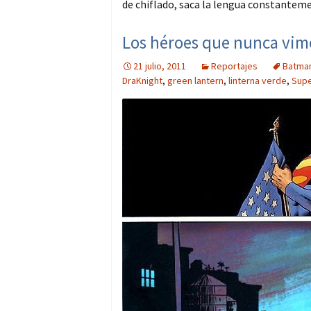
de chiflado, saca la lengua constanteme
Los héroes que nunca vimo
21 julio, 2011
Reportajes
Batma
DraKnight
,
green lantern
,
linterna verde
,
Sup