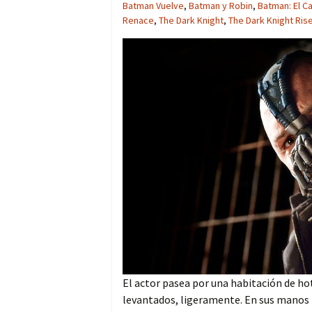
Batman Vuelve
,
Batman y Robin
,
Batman: El C
Renace
,
The Dark Knight
,
The Dark Knight Ris
El actor pasea por una habitación de h
levantados, ligeramente. En sus manos 