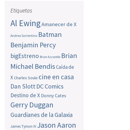
Etiquetas
Al Ewing
Amanecer de X
Batman
Andrea Sorrentino
Benjamin Percy
Brian
bigEstreno
Brian Azzarello
Michael Bendis
Caída de
cine en casa
X
Charles Soule
Dan Slott
DC Comics
Destino de X
Donny Cates
Gerry Duggan
Guardianes de la Galaxia
Jason Aaron
James Tynion IV