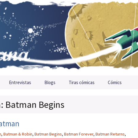
Entrevistas
Blogs
Tiras cómicas
Cómics
ta: Batman Begins
Batman
n
,
Batman & Robin
,
Batman Begins
,
Batman Forever
,
Batman Returns
,