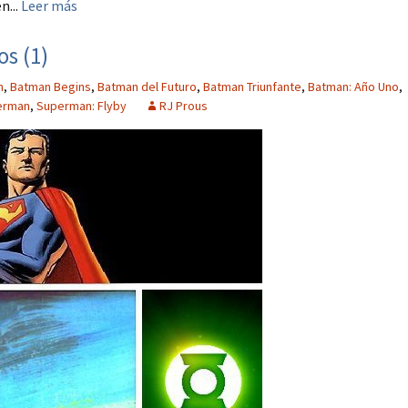
n...
Leer más
s (1)
n
,
Batman Begins
,
Batman del Futuro
,
Batman Triunfante
,
Batman: Año Uno
,
erman
,
Superman: Flyby
RJ Prous