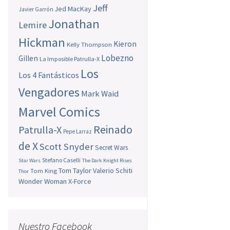
Jeff
Jed MacKay
Javier Garrón
Jonathan
Lemire
Hickman
Kieron
Kelly Thompson
Lobezno
Gillen
La Imposible Patrulla-X
Los
Los 4 Fantásticos
Vengadores
Mark Waid
Marvel Comics
Reinado
Patrulla-X
Pepe Larraz
de X
Scott Snyder
Secret Wars
Stefano Caselli
Star Wars
The Dark Knight Rises
Tom Taylor
Valerio Schiti
Tom King
Thor
Wonder Woman
X-Force
Nuestro Facebook