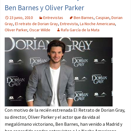
Ben Barnes y Oliver Parker
23 junio, 2010
Entrevistas
Ben Barnes
,
Caspian
,
Dorian
Gray
,
El retrato de Dorian Gray
,
Entrevista
,
La Noche Americana
,
Oliver Parker
,
Oscar Wilde
Rafa García de la Mata
Con motivo de la recién estrenada El Retrato de Dorian Gray,
su director, Oliver Parker y el actor que da vida al
megalómano victoriano, Ben Barnes, han venido a Madrid y