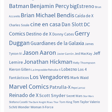
Batman
Benjamin Percy
bigEstreno
Brian
Brian Michael Bendis
Caída de X
Azzarello
cine en casa
Dan Slott
DC
Charles Soule
Gerry
Comics
Destino de X
Donny Cates
Duggan
Guardianes de la Galaxia
James
Jason Aaron
Jeff
Jed MacKay
Tynion IV
Javier Garrón
Jonathan Hickman
Lemire
Kelly Thompson
Lobezno
Los 4
Kieron Gillen
La Imposible Patrulla-X
Los Vengadores
Fantásticos
Mark Waid
Marvel Comics
Patrulla-X
Pepe Larraz
Reinado de X
Scott Snyder
Secret Wars
Star Wars
Tom Taylor
Valerio
Stefano Caselli
Tom King
The Dark Knight Rises
Thor
Schiti
Wonder Woman
X-Force