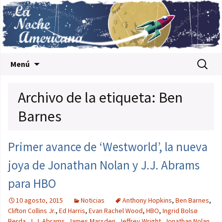
Saltar al contenido
Buscar:
Menú
Archivo de la etiqueta: Ben
Barnes
Primer avance de ‘Westworld’, la nueva
joya de Jonathan Nolan y J.J. Abrams
para HBO
10 agosto, 2015
Noticias
Anthony Hopkins
,
Ben Barnes
,
Clifton Collins Jr.
,
Ed Harris
,
Evan Rachel Wood
,
HBO
,
Ingrid Bolsø
Berda
,
J. J. Abrams
,
James Marsden
,
Jeffrey Wright
,
Jonathan Nolan
,