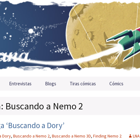
Entrevistas
Blogs
Tiras cómicas
Cómics
ta: Buscando a Nemo 2
ga ‘Buscando a Dory’
a Dory
,
Buscando a Nemo 2
,
Buscando a Nemo 3D
,
Finding Nemo 2
LNA