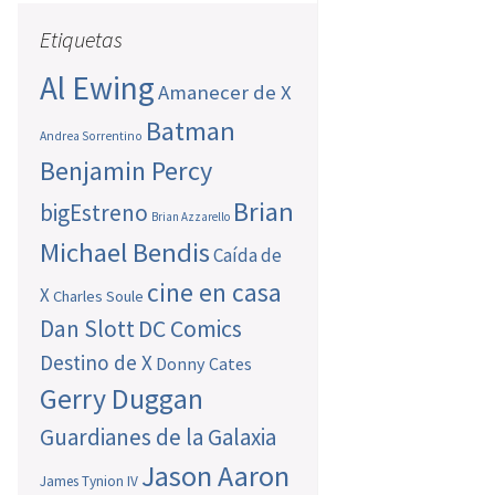
Etiquetas
Al Ewing
Amanecer de X
Batman
Andrea Sorrentino
Benjamin Percy
Brian
bigEstreno
Brian Azzarello
Michael Bendis
Caída de
cine en casa
X
Charles Soule
Dan Slott
DC Comics
Destino de X
Donny Cates
Gerry Duggan
Guardianes de la Galaxia
Jason Aaron
James Tynion IV