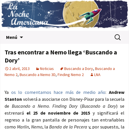
Saltar al contenido
Buscar:
Menú
Tras encontrar a Nemo llega ‘Buscando a
Dory’
2 abril, 2013
Noticias
Buscando a Dory
,
Buscando a
Nemo 2
,
Buscando a Nemo 3D
,
Finding Nemo 2
LNA
Ya
os lo comentamos hace más de medio año
:
Andrew
Stanton
volverá a asociarse con Disney-Pixar para la secuela
de
Buscando a Nemo
.
Finding Dory
(
Buscando a Dory
) se
estrenará
el 25 de noviembre de 2015
y significará el
regreso a la gran pantalla de personajes tan entrañables
como
Marlin
,
Nemo
, la
Banda de la Pecera
y, por supuesto, la