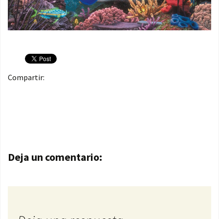
Compartir:
Navegación de entradas
Deja un comentario: