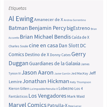
Etiquetas
Al Ewing
Amanecer de X
Andrea Sorrentino
Batman
Benjamin Percy
bigEstreno
Brian
Brian Michael Bendis
Caída de X
Azzarello
cine en casa
Dan Slott
DC
Charles Soule
Gerry
Comics
Destino de X
Donny Cates
Duggan
Guardianes de la Galaxia
James
Jason Aaron
Jeff
Jed MacKay
Tynion IV
Javier Garrón
Jonathan Hickman
Lemire
Kelly Thompson
Lobezno
Los 4
Kieron Gillen
La Imposible Patrulla-X
Los Vengadores
Fantásticos
Mark Waid
Marvel Comics
Patrulla-X
Pepe Larraz