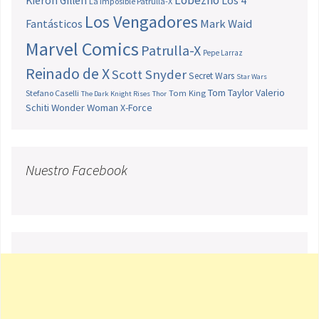
Lobezno
Los 4
Kieron Gillen
La Imposible Patrulla-X
Los Vengadores
Fantásticos
Mark Waid
Marvel Comics
Patrulla-X
Pepe Larraz
Reinado de X
Scott Snyder
Secret Wars
Star Wars
Tom Taylor
Valerio
Stefano Caselli
Tom King
The Dark Knight Rises
Thor
Schiti
Wonder Woman
X-Force
Nuestro Facebook