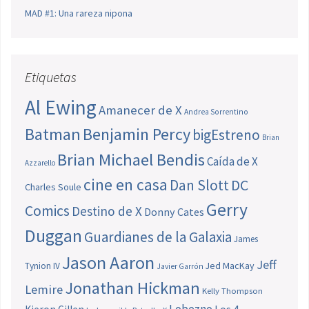
MAD #1: Una rareza nipona
Etiquetas
Al Ewing
Amanecer de X
Andrea Sorrentino
Batman
Benjamin Percy
bigEstreno
Brian
Brian Michael Bendis
Caída de X
Azzarello
cine en casa
Dan Slott
DC
Charles Soule
Gerry
Comics
Destino de X
Donny Cates
Duggan
Guardianes de la Galaxia
James
Jason Aaron
Jeff
Jed MacKay
Tynion IV
Javier Garrón
Jonathan Hickman
Lemire
Kelly Thompson