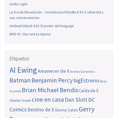
estilo cajún
La Era de Revelación – Asombrosa Patrulla-X #2-3: Libertad y
sus consecuencias
Undead Unluck #23: El poder del lenguaje
MAD #1: Una rareza nipona
Etiquetas
Al Ewing
Amanecer de X
Andrea Sorrentino
Batman
Benjamin Percy
bigEstreno
Brian
Brian Michael Bendis
Caída de X
Azzarello
cine en casa
Dan Slott
DC
Charles Soule
Gerry
Comics
Destino de X
Donny Cates