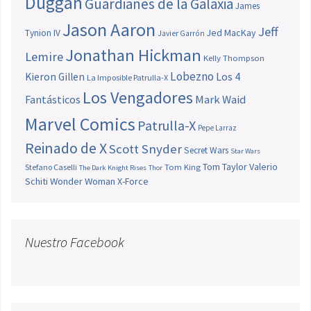
Duggan
Guardianes de la Galaxia
James
Jason Aaron
Jeff
Jed MacKay
Tynion IV
Javier Garrón
Jonathan Hickman
Lemire
Kelly Thompson
Lobezno
Los 4
Kieron Gillen
La Imposible Patrulla-X
Los Vengadores
Fantásticos
Mark Waid
Marvel Comics
Patrulla-X
Pepe Larraz
Reinado de X
Scott Snyder
Secret Wars
Star Wars
Tom Taylor
Valerio
Stefano Caselli
Tom King
The Dark Knight Rises
Thor
Schiti
Wonder Woman
X-Force
Nuestro Facebook