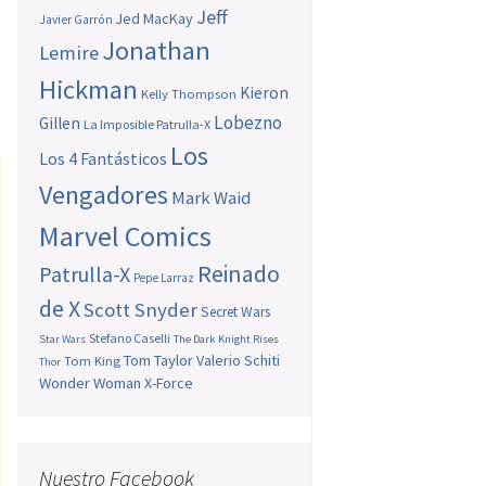
Jeff
Jed MacKay
Javier Garrón
Jonathan
Lemire
Hickman
Kieron
Kelly Thompson
Lobezno
Gillen
La Imposible Patrulla-X
Los
Los 4 Fantásticos
Vengadores
Mark Waid
Marvel Comics
Reinado
Patrulla-X
Pepe Larraz
de X
Scott Snyder
Secret Wars
Stefano Caselli
Star Wars
The Dark Knight Rises
Tom Taylor
Valerio Schiti
Tom King
Thor
Wonder Woman
X-Force
Nuestro Facebook