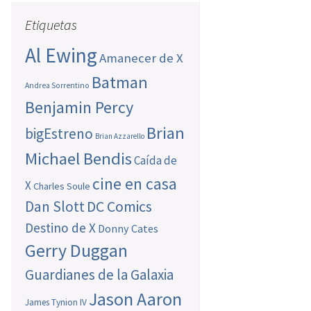
Etiquetas
Al Ewing
Amanecer de X
Batman
Andrea Sorrentino
Benjamin Percy
Brian
bigEstreno
Brian Azzarello
Michael Bendis
Caída de
cine en casa
X
Charles Soule
Dan Slott
DC Comics
Destino de X
Donny Cates
Gerry Duggan
Guardianes de la Galaxia
Jason Aaron
James Tynion IV