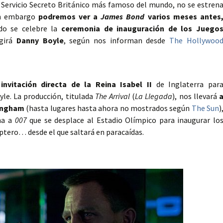
el Servicio Secreto Británico más famoso del mundo, no se estren
in embargo
podremos ver a
James Bond
varios meses antes
do se celebre la
ceremonia de inauguración de los Juego
igirá
Danny Boyle
, según nos informan desde
The Hollywoo
nvitación directa de la
Reina Isabel II
de Inglaterra par
le. La producción, titulada
The Arrival
(
La Llegada
), nos llevará
kingham
(hasta lugares hasta ahora no mostrados según
The Sun
)
na a
007
que se desplace al Estadio Olímpico para inaugurar lo
ptero… desde el que saltará en paracaídas.