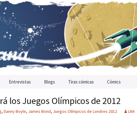
Entrevistas
Blogs
Tiras cómicas
Cómics
á los Juegos Olímpicos de 2012
g
,
Danny Boyle
,
James Bond
,
Juegos Olímpicos de Londres 2012
LNA