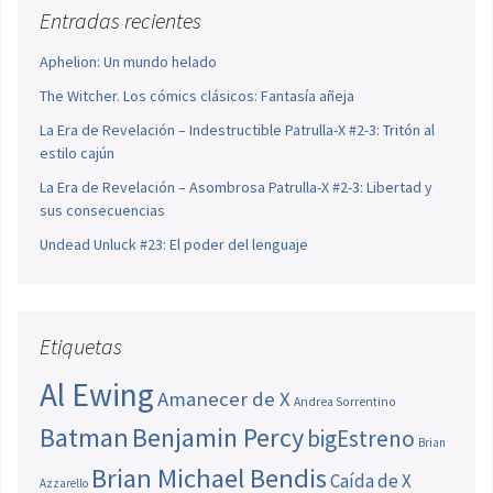
Entradas recientes
Aphelion: Un mundo helado
The Witcher. Los cómics clásicos: Fantasía añeja
La Era de Revelación – Indestructible Patrulla-X #2-3: Tritón al
estilo cajún
La Era de Revelación – Asombrosa Patrulla-X #2-3: Libertad y
sus consecuencias
Undead Unluck #23: El poder del lenguaje
Etiquetas
Al Ewing
Amanecer de X
Andrea Sorrentino
Batman
Benjamin Percy
bigEstreno
Brian
Brian Michael Bendis
Caída de X
Azzarello