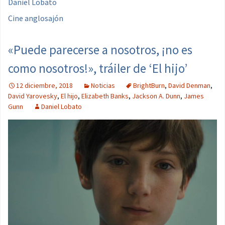
Daniel Lobato
Cine anglosajón
«Puede parecerse a nosotros, ¡no es
como nosotros!», tráiler de ‘El hijo’
12 diciembre, 2018
Noticias
BrightBurn
,
David Denman
,
David Yarovesky
,
El hijo
,
Elizabeth Banks
,
Jackson A. Dunn
,
James
Gunn
Daniel Lobato