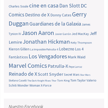
cine en casa
Dan Slott
DC
Charles Soule
Gerry
Comics
Destino de X
Donny Cates
Duggan
Guardianes de la Galaxia
James
Jason Aaron
Jeff
Jed MacKay
Tynion IV
Javier Garrón
Jonathan Hickman
Lemire
Kelly Thompson
Lobezno
Los 4
Kieron Gillen
La Imposible Patrulla-X
Los Vengadores
Fantásticos
Mark Waid
Marvel Comics
Patrulla-X
Pepe Larraz
Reinado de X
Scott Snyder
Secret Wars
Star Wars
Tom Taylor
Valerio
Stefano Caselli
Tom King
The Dark Knight Rises
Thor
Schiti
Wonder Woman
X-Force
Nuestro Facebook