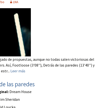
rbo
LNA
gado de propuestas, aunque no todas salen victoriosas del
s. Así, Footloose (3'08''), Detrás de las paredes (13'40'') y
estr...
Leer más
de las paredes
ginal:
Dream House
im Sheridan
id Loucka