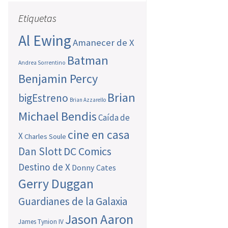
Etiquetas
Al Ewing
Amanecer de X
Batman
Andrea Sorrentino
Benjamin Percy
Brian
bigEstreno
Brian Azzarello
Michael Bendis
Caída de
cine en casa
X
Charles Soule
Dan Slott
DC Comics
Destino de X
Donny Cates
Gerry Duggan
Guardianes de la Galaxia
Jason Aaron
James Tynion IV