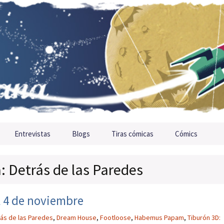
Entrevistas
Blogs
Tiras cómicas
Cómics
a: Detrás de las Paredes
l 4 de noviembre
ás de las Paredes
,
Dream House
,
Footloose
,
Habemus Papam
,
Tiburón 3D: