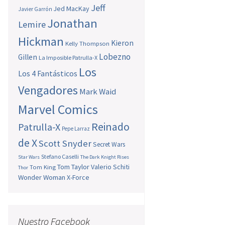
Jeff
Jed MacKay
Javier Garrón
Jonathan
Lemire
Hickman
Kieron
Kelly Thompson
Lobezno
Gillen
La Imposible Patrulla-X
Los
Los 4 Fantásticos
Vengadores
Mark Waid
Marvel Comics
Reinado
Patrulla-X
Pepe Larraz
de X
Scott Snyder
Secret Wars
Stefano Caselli
Star Wars
The Dark Knight Rises
Tom Taylor
Valerio Schiti
Tom King
Thor
Wonder Woman
X-Force
Nuestro Facebook