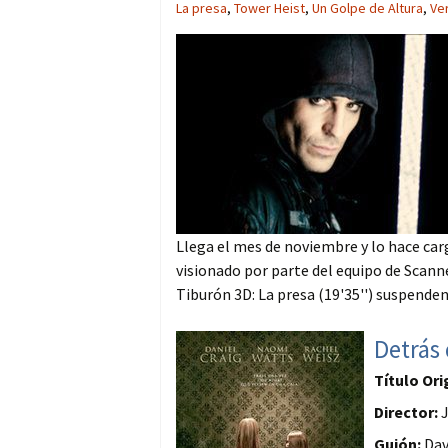
La presa
,
Tower Heist
,
Un Golpe de Altura
,
Ve
Llega el mes de noviembre y lo hace car
visionado por parte del equipo de Scanner
Tiburón 3D: La presa (19'35'') suspenden 
Detrás 
Título Ori
Director:
J
Guión:
Dav