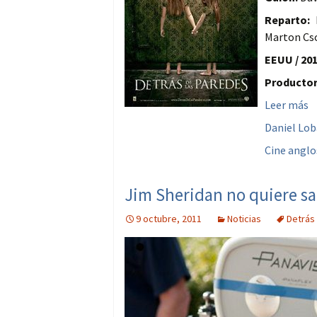
Reparto:
D
Marton Cso
EEUU / 201
Productor
Leer más
Daniel Lo
Cine anglo
Jim Sheridan no quiere s
9 octubre, 2011
Noticias
Detrás