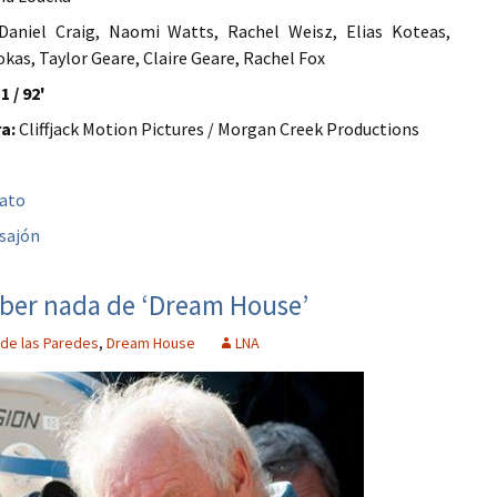
aniel Craig, Naomi Watts, Rachel Weisz, Elias Koteas,
kas, Taylor Geare, Claire Geare, Rachel Fox
1 / 92'
a:
Cliffjack Motion Pictures / Morgan Creek Productions
bato
sajón
aber nada de ‘Dream House’
 de las Paredes
,
Dream House
LNA