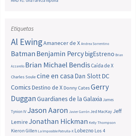
MAD #1: Una rareza nipona
Etiquetas
Al Ewing
Amanecer de X
Andrea Sorrentino
Batman
Benjamin Percy
bigEstreno
Brian
Brian Michael Bendis
Caída de X
Azzarello
cine en casa
Dan Slott
DC
Charles Soule
Gerry
Comics
Destino de X
Donny Cates
Duggan
Guardianes de la Galaxia
James
Jason Aaron
Jeff
Jed MacKay
Tynion IV
Javier Garrón
Jonathan Hickman
Lemire
Kelly Thompson
Lobezno
Los 4
Kieron Gillen
La Imposible Patrulla-X