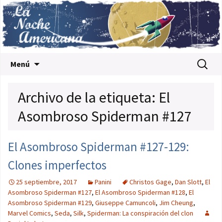
Saltar al contenido
Buscar:
Menú
Archivo de la etiqueta: El
Asombroso Spiderman #127
El Asombroso Spiderman #127-129:
Clones imperfectos
25 septiembre, 2017
Panini
Christos Gage
,
Dan Slott
,
El
Asombroso Spiderman #127
,
El Asombroso Spiderman #128
,
El
Asombroso Spiderman #129
,
Giuseppe Camuncoli
,
Jim Cheung
,
Marvel Comics
,
Seda
,
Silk
,
Spiderman: La conspiración del clon