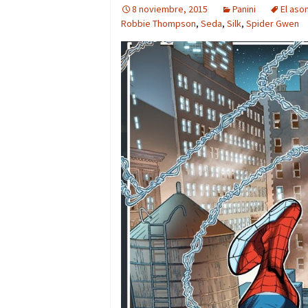
8 noviembre, 2015
Panini
El aso
Robbie Thompson
,
Seda
,
Silk
,
Spider Gwen