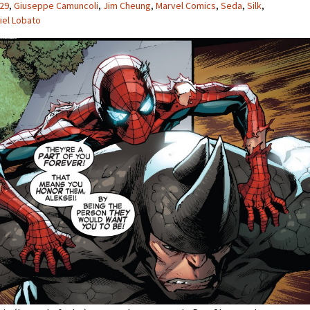
29
,
Giuseppe Camuncoli
,
Jim Cheung
,
Marvel Comics
,
Seda
,
Silk
,
iel Lobato