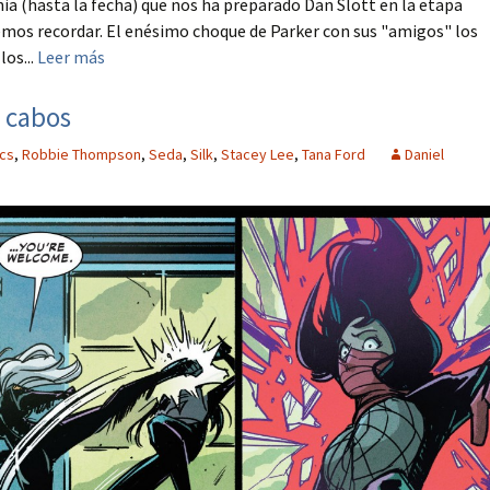
ia (hasta la fecha) que nos ha preparado Dan Slott en la etapa
mos recordar. El enésimo choque de Parker con sus "amigos" los
os...
Leer más
 cabos
cs
,
Robbie Thompson
,
Seda
,
Silk
,
Stacey Lee
,
Tana Ford
Daniel