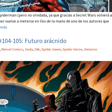
piderman (pero no olvidada, ya que gracias a Secret Wars volverá a
ker vuelve a meterse en líos de la mano de uno de los autores que
 más
104-105: Futuro arácnido
,
Marvel Comics
,
Seda
,
Silk
,
Spider Gwen
,
Spider-Verse
,
Universo