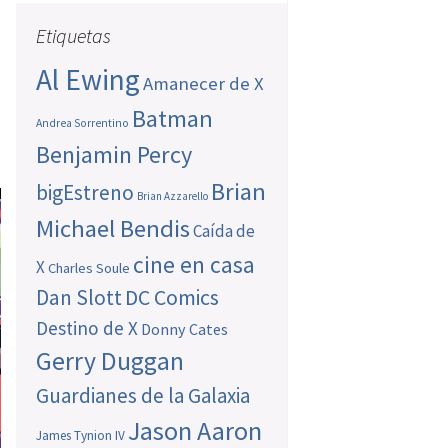
Etiquetas
Al Ewing
Amanecer de X
Batman
Andrea Sorrentino
Benjamin Percy
Brian
bigEstreno
Brian Azzarello
Michael Bendis
Caída de
cine en casa
X
Charles Soule
Dan Slott
DC Comics
Destino de X
Donny Cates
Gerry Duggan
Guardianes de la Galaxia
Jason Aaron
James Tynion IV