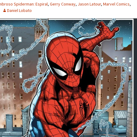
mbroso Spiderman: Espiral
,
Gerry Conway
,
Jason Latour
,
Marvel Comics
,
Daniel Lobato