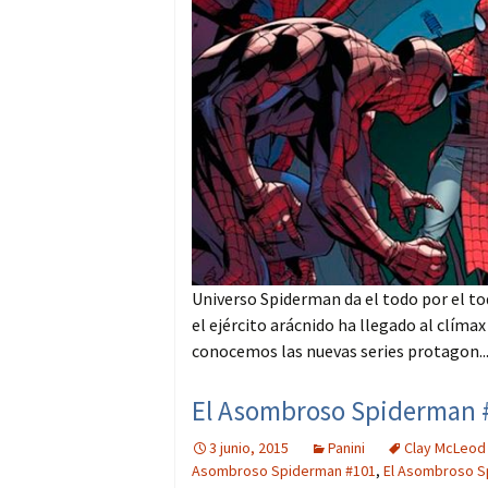
Universo Spiderman da el todo por el tod
el ejército arácnido ha llegado al clímax
conocemos las nuevas series protagon..
El Asombroso Spiderman #
3 junio, 2015
Panini
Clay McLeod
Asombroso Spiderman #101
,
El Asombroso S