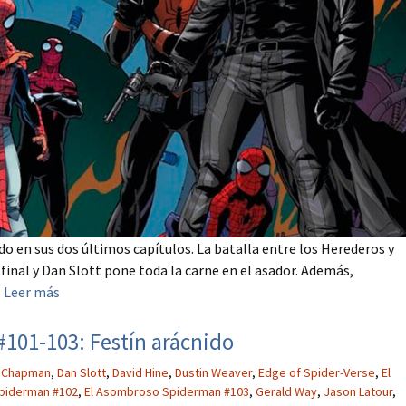
o en sus dos últimos capítulos. La batalla entre los Herederos y
 final y Dan Slott pone toda la carne en el asador. Además,
.
Leer más
101-103: Festín arácnido
 Chapman
,
Dan Slott
,
David Hine
,
Dustin Weaver
,
Edge of Spider-Verse
,
El
piderman #102
,
El Asombroso Spiderman #103
,
Gerald Way
,
Jason Latour
,