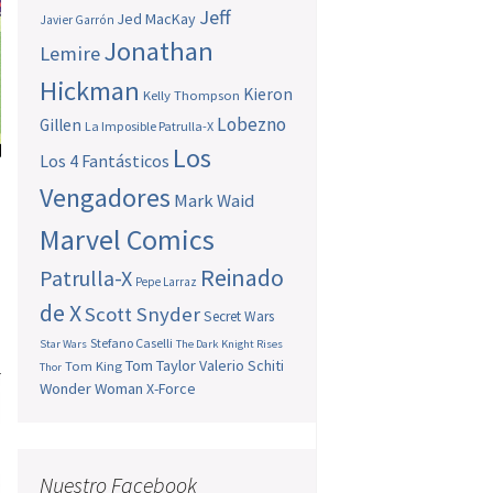
Jeff
Jed MacKay
Javier Garrón
Jonathan
Lemire
Hickman
Kieron
Kelly Thompson
Lobezno
Gillen
La Imposible Patrulla-X
Los
Los 4 Fantásticos
Vengadores
Mark Waid
Marvel Comics
Reinado
Patrulla-X
Pepe Larraz
de X
Scott Snyder
Secret Wars
Stefano Caselli
Star Wars
The Dark Knight Rises
Tom Taylor
Valerio Schiti
Tom King
Thor
Wonder Woman
X-Force
Nuestro Facebook