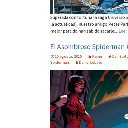
Superada con fortuna la saga Universo S
la actualidad), nuestro amigo Peter Par
mejor partido han sabido sacarle:...
Leer
El Asombroso Spiderman #
15 agosto, 2015
Panini
Dan Slott
Spiderman
Daniel Lobato