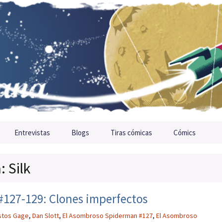
Entrevistas
Blogs
Tiras cómicas
Cómics
: Silk
127-129: Clones imperfectos
stos Gage
,
Dan Slott
,
El Asombroso Spiderman #127
,
El Asombroso