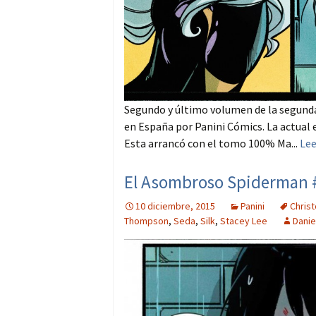
Segundo y último volumen de la segunda
en España por Panini Cómics. La actual e
Esta arrancó con el tomo 100% Ma...
Le
El Asombroso Spiderman #
10 diciembre, 2015
Panini
Chris
Thompson
,
Seda
,
Silk
,
Stacey Lee
Danie