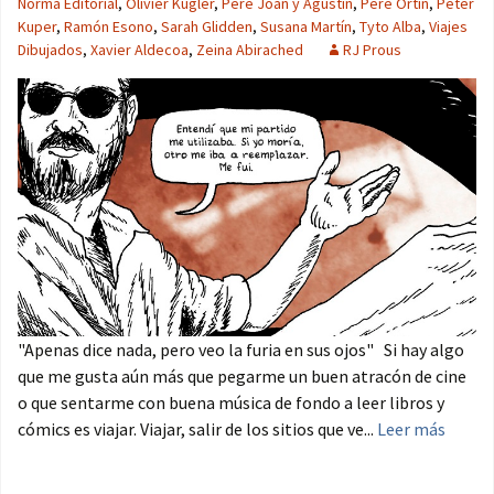
Norma Editorial
,
Olivier Kugler
,
Pere Joan y Agustín
,
Pere Ortín
,
Peter
Kuper
,
Ramón Esono
,
Sarah Glidden
,
Susana Martín
,
Tyto Alba
,
Viajes
Dibujados
,
Xavier Aldecoa
,
Zeina Abirached
RJ Prous
"Apenas dice nada, pero veo la furia en sus ojos" Si hay algo
que me gusta aún más que pegarme un buen atracón de cine
o que sentarme con buena música de fondo a leer libros y
cómics es viajar. Viajar, salir de los sitios que ve...
Leer más