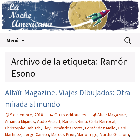
Saltar al contenido
Buscar:
Menú
Archivo de la etiqueta: Ramón
Esono
Altaïr Magazine. Viajes Dibujados: Otra
mirada al mundo
9 diciembre, 2018
Otras editoriales
Altaïr Magazine
,
Amanda Mijanos
,
Aude Picault
,
Barrack Rima
,
Carla Berrocal
,
Christophe Dabitch
,
Eloy Fernández Porta
,
Fernández Mallo
,
Gabi
Martínez
,
Jorge Carrión
,
Marcos Prior
,
Mario Trigo
,
Martha Gellhorn
,