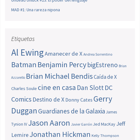
Undead Unluck #23: El poder del lenguaje
MAD #1: Una rareza nipona
Etiquetas
Al Ewing
Amanecer de X
Andrea Sorrentino
Batman
Benjamin Percy
bigEstreno
Brian
Brian Michael Bendis
Caída de X
Azzarello
cine en casa
Dan Slott
DC
Charles Soule
Gerry
Comics
Destino de X
Donny Cates
Duggan
Guardianes de la Galaxia
James
Jason Aaron
Jeff
Jed MacKay
Tynion IV
Javier Garrón
Jonathan Hickman
Lemire
Kelly Thompson