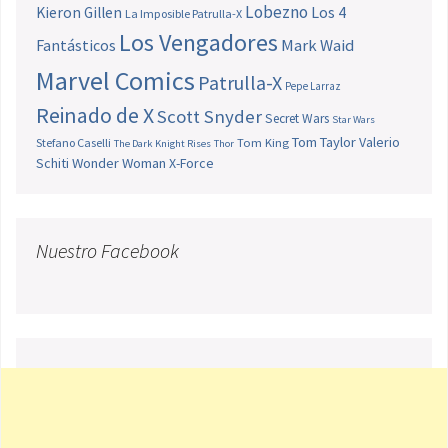
Lobezno
Los 4
Kieron Gillen
La Imposible Patrulla-X
Los Vengadores
Fantásticos
Mark Waid
Marvel Comics
Patrulla-X
Pepe Larraz
Reinado de X
Scott Snyder
Secret Wars
Star Wars
Tom Taylor
Valerio
Stefano Caselli
Tom King
The Dark Knight Rises
Thor
Schiti
Wonder Woman
X-Force
Nuestro Facebook