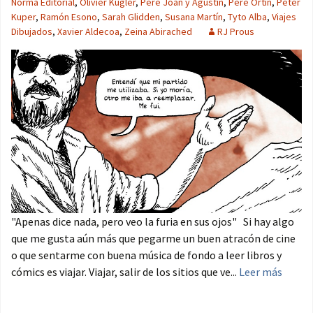
Norma Editorial
,
Olivier Kugler
,
Pere Joan y Agustín
,
Pere Ortín
,
Peter
Kuper
,
Ramón Esono
,
Sarah Glidden
,
Susana Martín
,
Tyto Alba
,
Viajes
Dibujados
,
Xavier Aldecoa
,
Zeina Abirached
RJ Prous
"Apenas dice nada, pero veo la furia en sus ojos" Si hay algo
que me gusta aún más que pegarme un buen atracón de cine
o que sentarme con buena música de fondo a leer libros y
cómics es viajar. Viajar, salir de los sitios que ve...
Leer más