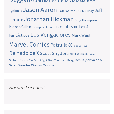
Guardianes de la Galaxia
James
Jason Aaron
Jeff
Jed MacKay
Tynion IV
Javier Garrón
Jonathan Hickman
Lemire
Kelly Thompson
Lobezno
Los 4
Kieron Gillen
La Imposible Patrulla-X
Los Vengadores
Fantásticos
Mark Waid
Marvel Comics
Patrulla-X
Pepe Larraz
Reinado de X
Scott Snyder
Secret Wars
Star Wars
Tom Taylor
Valerio
Stefano Caselli
Tom King
The Dark Knight Rises
Thor
Schiti
Wonder Woman
X-Force
Nuestro Facebook