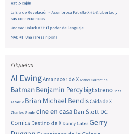
estilo cajún
La Era de Revelación – Asombrosa Patrulla-X #2-3: Libertad y
sus consecuencias
Undead Unluck #23: El poder del lenguaje
MAD #1: Una rareza nipona
Etiquetas
Al Ewing
Amanecer de X
Andrea Sorrentino
Batman
Benjamin Percy
bigEstreno
Brian
Brian Michael Bendis
Caída de X
Azzarello
cine en casa
Dan Slott
DC
Charles Soule
Gerry
Comics
Destino de X
Donny Cates
Duggan