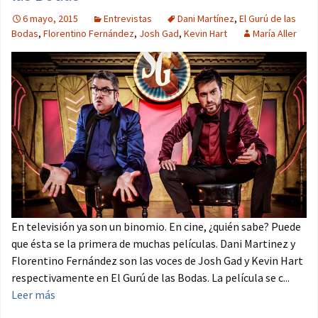
6 mayo, 2015
Entrevistas
Dani Martínez
,
El Gurú de las
Bodas
,
Florentino Fernández
,
Josh Gad
,
Kevin Hart
María Aller
En televisión ya son un binomio. En cine, ¿quién sabe? Puede
que ésta se la primera de muchas películas. Dani Martinez y
Florentino Fernández son las voces de Josh Gad y Kevin Hart
respectivamente en El Gurú de las Bodas. La película se c...
Leer más