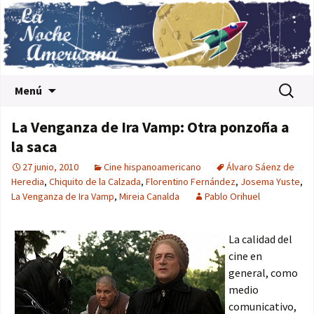
Saltar al contenido
Buscar:
Menú
La Venganza de Ira Vamp: Otra ponzoña a
la saca
27 junio, 2010
Cine hispanoamericano
Álvaro Sáenz de
Heredia
,
Chiquito de la Calzada
,
Florentino Fernández
,
Josema Yuste
,
La Venganza de Ira Vamp
,
Mireia Canalda
Pablo Orihuel
La calidad del
cine en
general, como
medio
comunicativo,