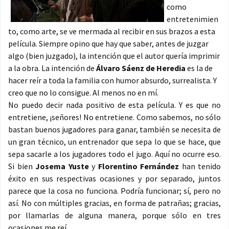
como
entretenimien
to, como arte, se ve mermada al recibir en sus brazos a esta
película. Siempre opino que hay que saber, antes de juzgar
algo (bien juzgado), la intención que el autor quería imprimir
a la obra. La intención de
Álvaro Sáenz de Heredia
es la de
hacer reír a toda la familia con humor absurdo, surrealista. Y
creo que no lo consigue. Al menos no en mí.
No puedo decir nada positivo de esta película. Y es que no
entretiene, ¡señores! No entretiene. Como sabemos, no sólo
bastan buenos jugadores para ganar, también se necesita de
un gran técnico, un entrenador que sepa lo que se hace, que
sepa sacarle a los jugadores todo el jugo. Aquí no ocurre eso.
Si bien
Josema Yuste
y
Florentino Fernández
han tenido
éxito en sus respectivas ocasiones y por separado, juntos
parece que la cosa no funciona. Podría funcionar; sí, pero no
así. No con múltiples gracias, en forma de patrañas; gracias,
por llamarlas de alguna manera, porque sólo en tres
ocasiones me reí.