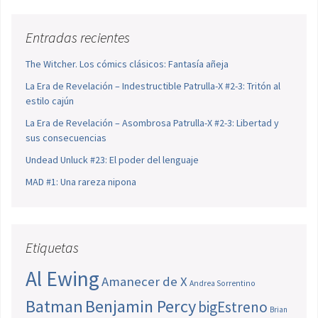
Entradas recientes
The Witcher. Los cómics clásicos: Fantasía añeja
La Era de Revelación – Indestructible Patrulla-X #2-3: Tritón al
estilo cajún
La Era de Revelación – Asombrosa Patrulla-X #2-3: Libertad y
sus consecuencias
Undead Unluck #23: El poder del lenguaje
MAD #1: Una rareza nipona
Etiquetas
Al Ewing
Amanecer de X
Andrea Sorrentino
Batman
Benjamin Percy
bigEstreno
Brian