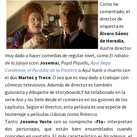
Como he
comentado, el
director de
orquesta es
Álvaro Sáenz
de Heredia
,
ilustre director
muy dado a hacer comedias de regular nivel, como
El robobo
de la jojoya
(con
Josema
),
Papá Piquillo
,
Aquí llega
Condemor, el Pecador de la Pradera
o
Aquí huele a muerto
con
el dúo
Martes y Trece
. O sea que es muy dado a trabajar con
cómicos televisivos. Además de director es también
guionista y dibujante de storyboards.Y ha colaborado en la
serie
Ana y los Siete
desde el comienzo en los guiones de los
capítulos. Según el director, esta película es una especie de
homenaje a películas clásicas como
Rebecca
.
Tanto
Josema Yuste
con su compinche «
Flo
» interpretan
dos personajes, que están bien ensamblados cuando
coinciden en pantalla. El más característico es
Nicodemus
, el