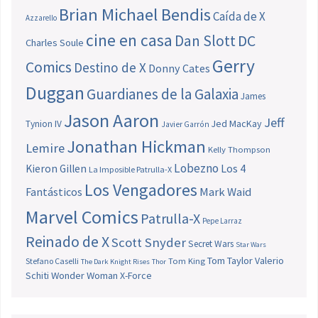
Brian Michael Bendis
Caída de X
Azzarello
cine en casa
Dan Slott
DC
Charles Soule
Gerry
Comics
Destino de X
Donny Cates
Duggan
Guardianes de la Galaxia
James
Jason Aaron
Jeff
Jed MacKay
Tynion IV
Javier Garrón
Jonathan Hickman
Lemire
Kelly Thompson
Lobezno
Los 4
Kieron Gillen
La Imposible Patrulla-X
Los Vengadores
Fantásticos
Mark Waid
Marvel Comics
Patrulla-X
Pepe Larraz
Reinado de X
Scott Snyder
Secret Wars
Star Wars
Tom Taylor
Valerio
Stefano Caselli
Tom King
The Dark Knight Rises
Thor
Schiti
Wonder Woman
X-Force