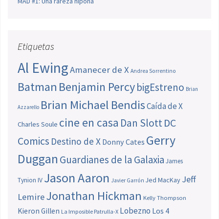
MAD #1: Una rareza nipona
Etiquetas
Al Ewing
Amanecer de X
Andrea Sorrentino
Batman
Benjamin Percy
bigEstreno
Brian
Brian Michael Bendis
Caída de X
Azzarello
cine en casa
Dan Slott
DC
Charles Soule
Gerry
Comics
Destino de X
Donny Cates
Duggan
Guardianes de la Galaxia
James
Jason Aaron
Jeff
Jed MacKay
Tynion IV
Javier Garrón
Jonathan Hickman
Lemire
Kelly Thompson
Lobezno
Los 4
Kieron Gillen
La Imposible Patrulla-X