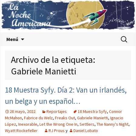
Saltar al contenido
Buscar:
Menú
Archivo de la etiqueta:
Gabriele Manietti
18 Muestra Syfy. Día 2: Van un irlandés,
un belga y un español…
28 mayo, 2022
Reportajes
18 Muestra Syfy
,
Connor
McMahon
,
Fabrice du Welz
,
Freaks Out
,
Gabriele Manietti
,
Ignacio
López
,
Inexorable
,
Let the Wrong One In
,
Settlers
,
The Nanny's Night
,
Wyatt Rockefeller
RJ Prous
y
Daniel Lobato