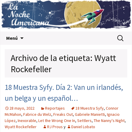
Saltar al contenido
Buscar:
Menú
Archivo de la etiqueta: Wyatt
Rockefeller
18 Muestra Syfy. Día 2: Van un irlandés,
un belga y un español…
28 mayo, 2022
Reportajes
18 Muestra Syfy
,
Connor
McMahon
,
Fabrice du Welz
,
Freaks Out
,
Gabriele Manietti
,
Ignacio
López
,
Inexorable
,
Let the Wrong One In
,
Settlers
,
The Nanny's Night
,
Wyatt Rockefeller
RJ Prous
y
Daniel Lobato