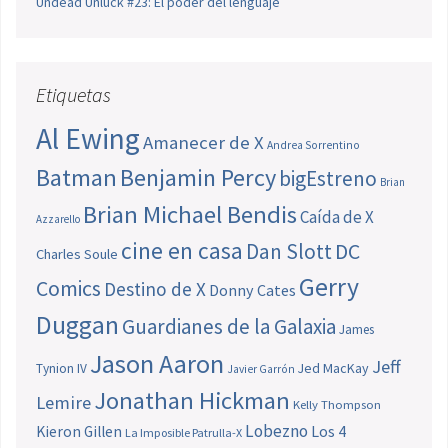
Undead Unluck #23: El poder del lenguaje
Etiquetas
Al Ewing
Amanecer de X
Andrea Sorrentino
Batman
Benjamin Percy
bigEstreno
Brian
Brian Michael Bendis
Caída de X
Azzarello
cine en casa
Dan Slott
DC
Charles Soule
Gerry
Comics
Destino de X
Donny Cates
Duggan
Guardianes de la Galaxia
James
Jason Aaron
Jeff
Jed MacKay
Tynion IV
Javier Garrón
Jonathan Hickman
Lemire
Kelly Thompson
Lobezno
Los 4
Kieron Gillen
La Imposible Patrulla-X