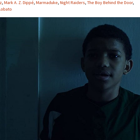
z
,
Mark A. Z. Dippé
,
Marmaduke
,
Night Raiders
,
The Boy Behind the Door
,
 Lobato