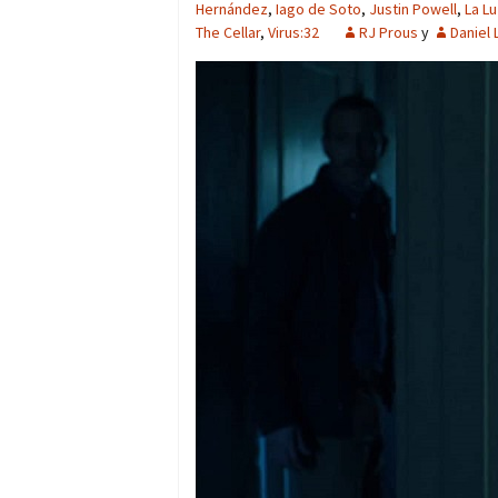
Hernández
,
Iago de Soto
,
Justin Powell
,
La Lu
The Cellar
,
Virus:32
RJ Prous
y
Daniel