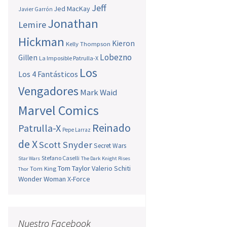
Jeff
Jed MacKay
Javier Garrón
Jonathan
Lemire
Hickman
Kieron
Kelly Thompson
Lobezno
Gillen
La Imposible Patrulla-X
Los
Los 4 Fantásticos
Vengadores
Mark Waid
Marvel Comics
Reinado
Patrulla-X
Pepe Larraz
de X
Scott Snyder
Secret Wars
Stefano Caselli
Star Wars
The Dark Knight Rises
Tom Taylor
Valerio Schiti
Tom King
Thor
Wonder Woman
X-Force
Nuestro Facebook