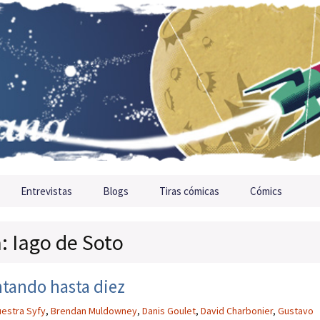
Entrevistas
Blogs
Tiras cómicas
Cómics
a: Iago de Soto
ntando hasta diez
estra Syfy
,
Brendan Muldowney
,
Danis Goulet
,
David Charbonier
,
Gustavo