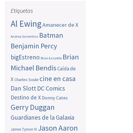
Etiquetas
Al Ewing
Amanecer de X
Batman
Andrea Sorrentino
Benjamin Percy
Brian
bigEstreno
Brian Azzarello
Michael Bendis
Caída de
cine en casa
X
Charles Soule
Dan Slott
DC Comics
Destino de X
Donny Cates
Gerry Duggan
Guardianes de la Galaxia
Jason Aaron
James Tynion IV