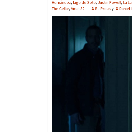
Hernández
,
Iago de Soto
,
Justin Powell
,
La Lu
The Cellar
,
Virus:32
RJ Prous
y
Daniel