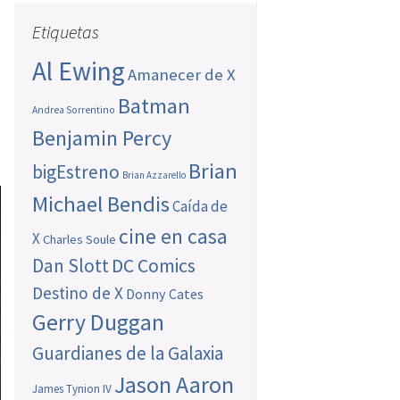
Etiquetas
Al Ewing
Amanecer de X
Batman
Andrea Sorrentino
Benjamin Percy
Brian
bigEstreno
Brian Azzarello
Michael Bendis
Caída de
cine en casa
X
Charles Soule
Dan Slott
DC Comics
Destino de X
Donny Cates
Gerry Duggan
Guardianes de la Galaxia
Jason Aaron
James Tynion IV