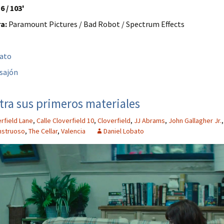
6 / 103'
a:
Paramount Pictures / Bad Robot / Spectrum Effects
bato
sajón
stra sus primeros materiales
rfield Lane
,
Calle Cloverfield 10
,
Cloverfield
,
JJ Abrams
,
John Gallagher Jr.
,
struoso
,
The Cellar
,
Valencia
Daniel Lobato