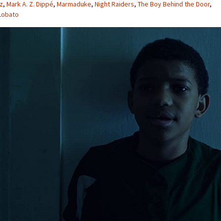
z
,
Mark A. Z. Dippé
,
Marmaduke
,
Night Raiders
,
The Boy Behind the Door
,
 Lobato