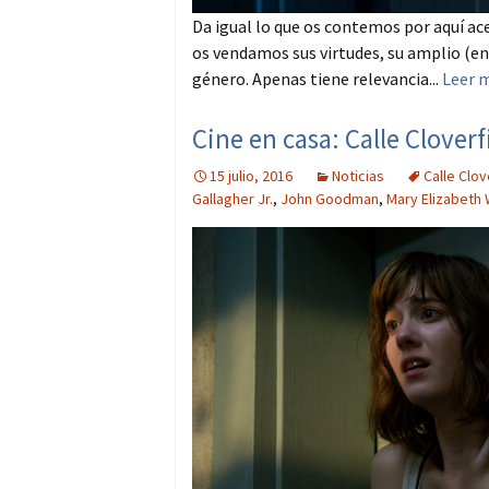
Da igual lo que os contemos por aquí ace
os vendamos sus virtudes, su amplio (en 
género. Apenas tiene relevancia...
Leer 
Cine en casa: Calle Cloverf
15 julio, 2016
Noticias
Calle Clov
Gallagher Jr.
,
John Goodman
,
Mary Elizabeth