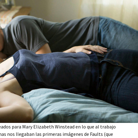
ados para Mary Elizabeth Winstead en lo que al trabajo
chas nos llegaban las primeras imágenes de Faults (que