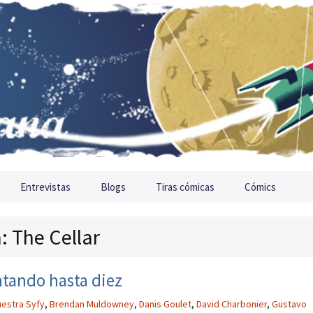
Entrevistas
Blogs
Tiras cómicas
Cómics
: The Cellar
ntando hasta diez
estra Syfy
,
Brendan Muldowney
,
Danis Goulet
,
David Charbonier
,
Gustavo