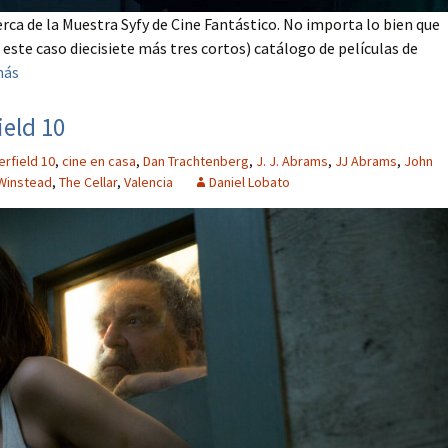
rca de la Muestra Syfy de Cine Fantástico. No importa lo bien que
este caso diecisiete más tres cortos) catálogo de películas de
más
ield 10
erfield 10
,
cine en casa
,
Dan Trachtenberg
,
J. J. Abrams
,
JJ Abrams
,
John
 Winstead
,
The Cellar
,
Valencia
Daniel Lobato