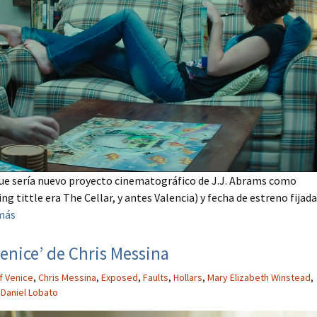
que sería nuevo proyecto cinematográfico de J.J. Abrams como
g tittle era The Cellar, y antes Valencia) y fecha de estreno fijada
más
Venice’ de Chris Messina
f Venice
,
Chris Messina
,
Exposed
,
Faults
,
Hollars
,
Mary Elizabeth Winstead
,
Daniel Lobato