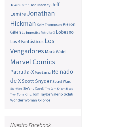
Jeff
Jed MacKay
Javier Garrón
Jonathan
Lemire
Hickman
Kieron
Kelly Thompson
Lobezno
Gillen
La Imposible Patrulla-X
Los
Los 4 Fantásticos
Vengadores
Mark Waid
Marvel Comics
Reinado
Patrulla-X
Pepe Larraz
de X
Scott Snyder
Secret Wars
Stefano Caselli
Star Wars
The Dark Knight Rises
Tom Taylor
Valerio Schiti
Tom King
Thor
Wonder Woman
X-Force
Nuestro Facebook