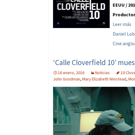
EEUU / 201
Productor
Leer más
Daniel Lo
Cine anglo
‘Calle Cloverfield 10’ mue
16 enero, 2016
Noticias
10 Clove
John Goodman
,
Mary Elizabeth Winstead
,
Mon