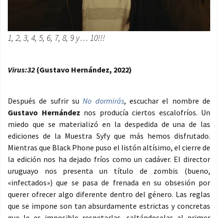
1, 2, 3, 4, 5, 6, 7, 8, 9 y… 10!!!
Virus:32
(Gustavo Hernández, 2022)
Después de sufrir su
No dormirás
, escuchar el nombre de
Gustavo Hernández
nos producía ciertos escalofríos. Un
miedo que se materializó en la despedida de una de las
ediciones de la Muestra Syfy que más hemos disfrutado.
Mientras que Black Phone puso el listón altísimo, el cierre de
la edición nos ha dejado fríos como un cadáver. El director
uruguayo nos presenta un título de zombis (bueno,
«infectados») que se pasa de frenada en su obsesión por
querer ofrecer algo diferente dentro del género. Las reglas
que se impone son tan absurdamente estrictas y concretas
que le es imposible respetarlas, saltándoselas al primer