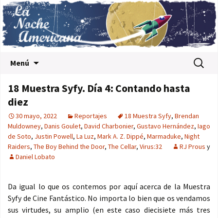
Saltar al contenido
Buscar:
Menú
18 Muestra Syfy. Día 4: Contando hasta
diez
30 mayo, 2022
Reportajes
18 Muestra Syfy
,
Brendan
Muldowney
,
Danis Goulet
,
David Charbonier
,
Gustavo Hernández
,
Iago
de Soto
,
Justin Powell
,
La Luz
,
Mark A. Z. Dippé
,
Marmaduke
,
Night
Raiders
,
The Boy Behind the Door
,
The Cellar
,
Virus:32
RJ Prous
y
Daniel Lobato
Da igual lo que os contemos por aquí acerca de la Muestra
Syfy de Cine Fantástico. No importa lo bien que os vendamos
sus virtudes, su amplio (en este caso diecisiete más tres