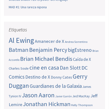
MAD #1: Una rareza nipona
Etiquetas
Al Ewing
Amanecer de X
Andrea Sorrentino
Batman
Benjamin Percy
bigEstreno
Brian
Brian Michael Bendis
Caída de X
Azzarello
cine en casa
Dan Slott
DC
Charles Soule
Gerry
Comics
Destino de X
Donny Cates
Duggan
Guardianes de la Galaxia
James
Jason Aaron
Jeff
Jed MacKay
Tynion IV
Javier Garrón
Jonathan Hickman
Lemire
Kelly Thompson