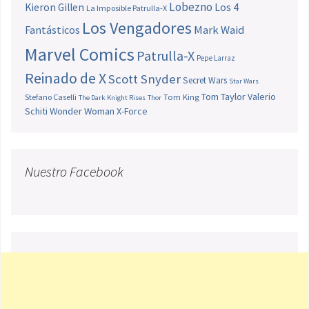
Lobezno
Los 4
Kieron Gillen
La Imposible Patrulla-X
Los Vengadores
Fantásticos
Mark Waid
Marvel Comics
Patrulla-X
Pepe Larraz
Reinado de X
Scott Snyder
Secret Wars
Star Wars
Tom Taylor
Valerio
Stefano Caselli
Tom King
The Dark Knight Rises
Thor
Schiti
Wonder Woman
X-Force
Nuestro Facebook