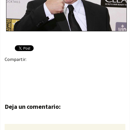
Compartir:
Navegación de entradas
Deja un comentario: