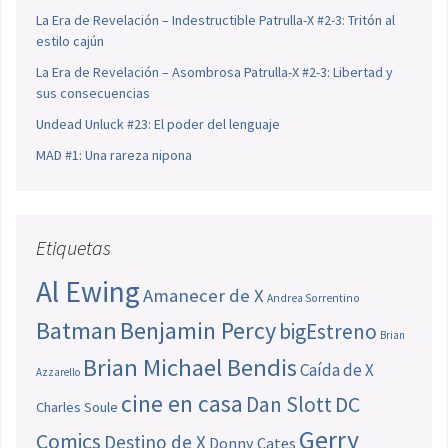
La Era de Revelación – Indestructible Patrulla-X #2-3: Tritón al
estilo cajún
La Era de Revelación – Asombrosa Patrulla-X #2-3: Libertad y
sus consecuencias
Undead Unluck #23: El poder del lenguaje
MAD #1: Una rareza nipona
Etiquetas
Al Ewing
Amanecer de X
Andrea Sorrentino
Batman
Benjamin Percy
bigEstreno
Brian
Brian Michael Bendis
Caída de X
Azzarello
cine en casa
Dan Slott
DC
Charles Soule
Gerry
Comics
Destino de X
Donny Cates