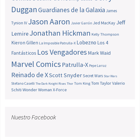
Duggan
Guardianes de la Galaxia
James
Jason Aaron
Jeff
Jed MacKay
Tynion IV
Javier Garrón
Jonathan Hickman
Lemire
Kelly Thompson
Lobezno
Los 4
Kieron Gillen
La Imposible Patrulla-X
Los Vengadores
Fantásticos
Mark Waid
Marvel Comics
Patrulla-X
Pepe Larraz
Reinado de X
Scott Snyder
Secret Wars
Star Wars
Tom Taylor
Valerio
Stefano Caselli
Tom King
The Dark Knight Rises
Thor
Schiti
Wonder Woman
X-Force
Nuestro Facebook