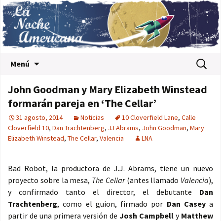
Saltar al contenido
Buscar:
Menú
John Goodman y Mary Elizabeth Winstead
formarán pareja en ‘The Cellar’
31 agosto, 2014
Noticias
10 Cloverfield Lane
,
Calle
Cloverfield 10
,
Dan Trachtenberg
,
JJ Abrams
,
John Goodman
,
Mary
Elizabeth Winstead
,
The Cellar
,
Valencia
LNA
Bad Robot, la productora de J.J. Abrams, tiene un nuevo
proyecto sobre la mesa,
The Cellar
(antes llamado
Valencia
),
y confirmado tanto el director, el debutante
Dan
Trachtenberg
, como el guion, firmado por
Dan Casey
a
partir de una primera versión de
Josh Campbell
y
Matthew