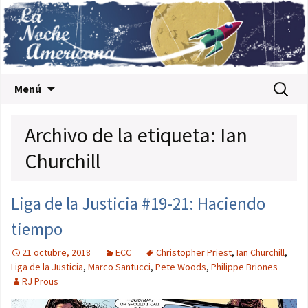
Saltar al contenido
Buscar:
Menú
Archivo de la etiqueta: Ian
Churchill
Liga de la Justicia #19-21: Haciendo
tiempo
21 octubre, 2018
ECC
Christopher Priest
,
Ian Churchill
,
Liga de la Justicia
,
Marco Santucci
,
Pete Woods
,
Philippe Briones
RJ Prous