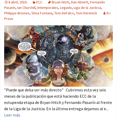
6 abril, 2018
ECC
Bryan Hitch
,
Dan Abnett
,
Fernando
Pasarín
,
Ian Churchill
,
Intemporales
,
Legado
,
Liga de la Justicia
,
Philippe Briones
,
Shea Fontana
,
Tom DeFalco
,
Tom Derenick
RJ
Prous
"Puede que deba ser más directo" Cubrimos esta vez seis
meses de la publicación que está haciendo ECC de la
estupenda etapa de Bryan Hitch y Fernando Pasarín al frente
de la Liga de la Justicia. En la última entrega dejamos al e...
Leer más