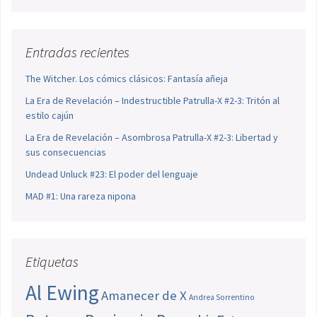
Entradas recientes
The Witcher. Los cómics clásicos: Fantasía añeja
La Era de Revelación – Indestructible Patrulla-X #2-3: Tritón al
estilo cajún
La Era de Revelación – Asombrosa Patrulla-X #2-3: Libertad y
sus consecuencias
Undead Unluck #23: El poder del lenguaje
MAD #1: Una rareza nipona
Etiquetas
Al Ewing
Amanecer de X
Andrea Sorrentino