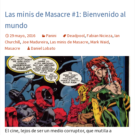
Las minis de Masacre #1: Bienvenido al
mundo
29 mayo, 2016
Panini
Deadpool
,
Fabian Nicieza
,
Ian
Churchill
,
Joe Madureira
,
Las minis de Masacre
,
Mark Waid
,
Masacre
Daniel Lobato
El cine, lejos de ser un medio corruptor, que mutila a