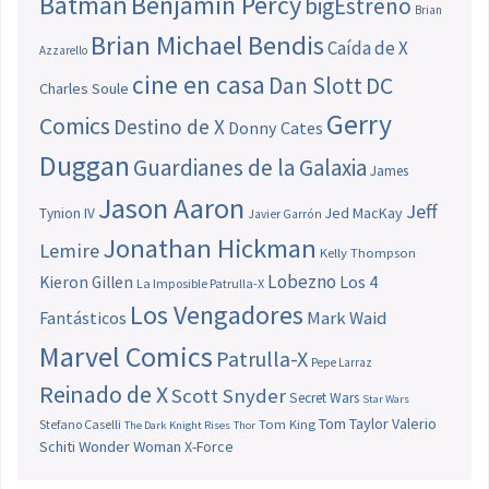
Batman
Benjamin Percy
bigEstreno
Brian
Brian Michael Bendis
Caída de X
Azzarello
cine en casa
Dan Slott
DC
Charles Soule
Gerry
Comics
Destino de X
Donny Cates
Duggan
Guardianes de la Galaxia
James
Jason Aaron
Jeff
Jed MacKay
Tynion IV
Javier Garrón
Jonathan Hickman
Lemire
Kelly Thompson
Lobezno
Los 4
Kieron Gillen
La Imposible Patrulla-X
Los Vengadores
Fantásticos
Mark Waid
Marvel Comics
Patrulla-X
Pepe Larraz
Reinado de X
Scott Snyder
Secret Wars
Star Wars
Tom Taylor
Valerio
Stefano Caselli
Tom King
The Dark Knight Rises
Thor
Schiti
Wonder Woman
X-Force