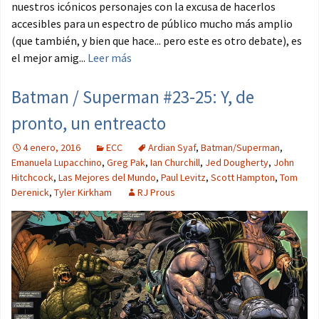
nuestros icónicos personajes con la excusa de hacerlos
accesibles para un espectro de público mucho más amplio
(que también, y bien que hace... pero este es otro debate), es
el mejor amig...
Leer más
Batman / Superman #23-25: Y, de
pronto, un entreacto
4 enero, 2016
ECC
Ardian Syaf
,
Batman/Superman
,
Emanuela Lupacchino
,
Greg Pak
,
Ian Churchill
,
Jed Dougherty
,
John
Hitchcock
,
Las Mejores del Mundo
,
Paul Levitz
,
Scott Hampton
,
Tom
Derenick
,
Tyler Kirkham
RJ Prous