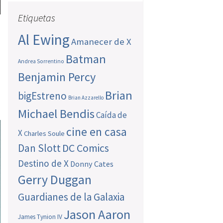
Etiquetas
Al Ewing
Amanecer de X
Batman
Andrea Sorrentino
Benjamin Percy
Brian
bigEstreno
Brian Azzarello
Michael Bendis
Caída de
cine en casa
X
Charles Soule
Dan Slott
DC Comics
Destino de X
Donny Cates
Gerry Duggan
Guardianes de la Galaxia
Jason Aaron
James Tynion IV