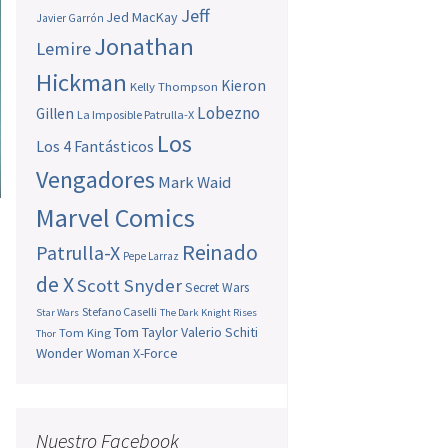
Jeff
Jed MacKay
Javier Garrón
Jonathan
Lemire
Hickman
Kieron
Kelly Thompson
Lobezno
Gillen
La Imposible Patrulla-X
Los
Los 4 Fantásticos
Vengadores
Mark Waid
Marvel Comics
Reinado
Patrulla-X
Pepe Larraz
de X
Scott Snyder
Secret Wars
Stefano Caselli
Star Wars
The Dark Knight Rises
Tom Taylor
Valerio Schiti
Tom King
Thor
Wonder Woman
X-Force
Nuestro Facebook