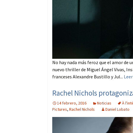
No hay nada más feroz que el amor de una
nuevo thriller de Miguel Ángel Vivas, Insi
franceses Alexandre Bustillo y Jul...
Leer
Rachel Nichols protagoniza
14 febrero, 2016
Noticias
À l'int
Pictures
,
Rachel Nichols
Daniel Lobato