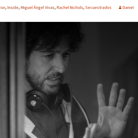
rior
,
Inside
,
Miguel Ángel Vivas
,
Rachel Nichols
,
Secuestrados
Daniel