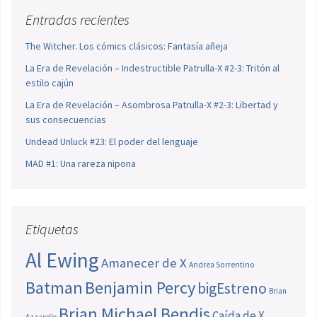
Entradas recientes
The Witcher. Los cómics clásicos: Fantasía añeja
La Era de Revelación – Indestructible Patrulla-X #2-3: Tritón al
estilo cajún
La Era de Revelación – Asombrosa Patrulla-X #2-3: Libertad y
sus consecuencias
Undead Unluck #23: El poder del lenguaje
MAD #1: Una rareza nipona
Etiquetas
Al Ewing
Amanecer de X
Andrea Sorrentino
Batman
Benjamin Percy
bigEstreno
Brian
Brian Michael Bendis
Caída de X
Azzarello