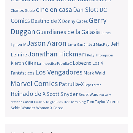
cine en casa
Dan Slott
DC
Charles Soule
Gerry
Comics
Destino de X
Donny Cates
Duggan
Guardianes de la Galaxia
James
Jason Aaron
Jeff
Jed MacKay
Tynion IV
Javier Garrón
Jonathan Hickman
Lemire
Kelly Thompson
Lobezno
Los 4
Kieron Gillen
La Imposible Patrulla-X
Los Vengadores
Fantásticos
Mark Waid
Marvel Comics
Patrulla-X
Pepe Larraz
Reinado de X
Scott Snyder
Secret Wars
Star Wars
Tom Taylor
Valerio
Stefano Caselli
Tom King
The Dark Knight Rises
Thor
Schiti
Wonder Woman
X-Force