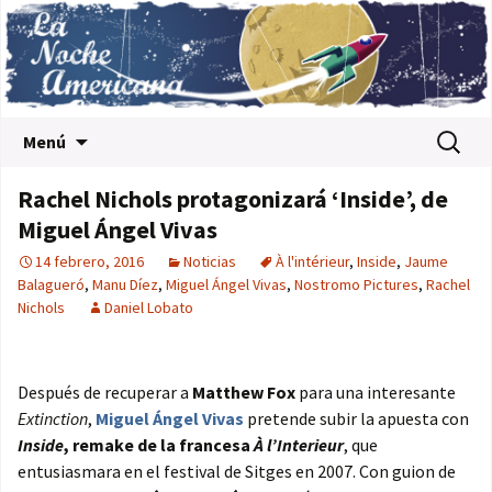
Saltar al contenido
Buscar:
Menú
Rachel Nichols protagonizará ‘Inside’, de
Miguel Ángel Vivas
14 febrero, 2016
Noticias
À l'intérieur
,
Inside
,
Jaume
Balagueró
,
Manu Díez
,
Miguel Ángel Vivas
,
Nostromo Pictures
,
Rachel
Nichols
Daniel Lobato
Después de recuperar a
Matthew Fox
para una interesante
Extinction
,
Miguel Ángel Vivas
pretende subir la apuesta con
Inside
, remake de la francesa
À l’Interieur
, que
entusiasmara en el festival de Sitges en 2007. Con guion de