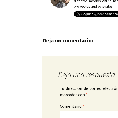
distintos medios online h
proyectos audiovisuales.
Navegación de entrad
Deja un comentario:
Deja una respuesta
Tu dirección de correo electrón
marcados con
*
Comentario
*