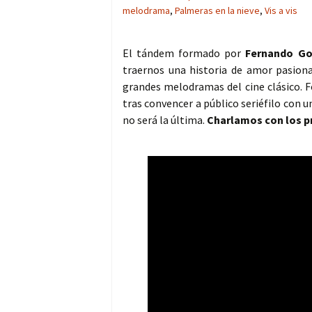
melodrama
,
Palmeras en la nieve
,
Vis a vis
El tándem formado por
Fernando Go
traernos una historia de amor pasiona
grandes melodramas del cine clásico.
tras convencer a público seriéfilo con 
no será la última.
Charlamos con los pr