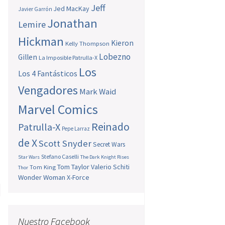
Jeff
Jed MacKay
Javier Garrón
Jonathan
Lemire
Hickman
Kieron
Kelly Thompson
Lobezno
Gillen
La Imposible Patrulla-X
Los
Los 4 Fantásticos
Vengadores
Mark Waid
Marvel Comics
Reinado
Patrulla-X
Pepe Larraz
de X
Scott Snyder
Secret Wars
Stefano Caselli
Star Wars
The Dark Knight Rises
Tom Taylor
Valerio Schiti
Tom King
Thor
Wonder Woman
X-Force
e
n
Nuestro Facebook