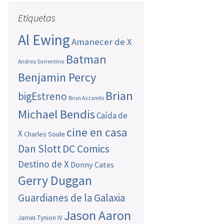
Etiquetas
Al Ewing
Amanecer de X
Batman
Andrea Sorrentino
Benjamin Percy
Brian
bigEstreno
Brian Azzarello
Michael Bendis
Caída de
cine en casa
X
Charles Soule
Dan Slott
DC Comics
Destino de X
Donny Cates
Gerry Duggan
Guardianes de la Galaxia
Jason Aaron
James Tynion IV