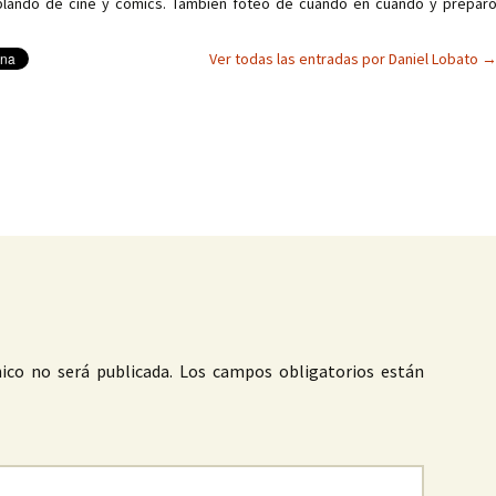
ablando de cine y cómics. También foteo de cuando en cuando y prepar
Ver todas las entradas por Daniel Lobato
as
ico no será publicada.
Los campos obligatorios están