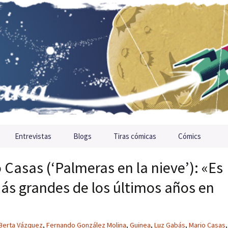
Entrevistas
Blogs
Tiras cómicas
Cómics
 Casas (‘Palmeras en la nieve’): «Es
más grandes de los últimos años en
Berta Vázquez
,
Fernando González Molina
,
Guinea
,
Luz Gabás
,
Mario Casas
,