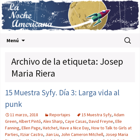
Saltar al contenido
Buscar:
Menú
Archivo de la etiqueta: Josep
Maria Riera
15 Muestra Syfy. Día 3: Larga vida al
punk
11 marzo, 2018
Reportajes
15 Muestra Syfy
,
Adam
Green
,
Albert Pintó
,
Alex Sharp
,
Caye Casas
,
David Freyne
,
Elle
Fanning
,
Ellen Page
,
Hatchet
,
Have a Nice Day
,
How to Talk to Girls at
Parties
,
Itziar Castro
,
Jian Liu
,
John Cameron Mitchell
,
Josep Maria