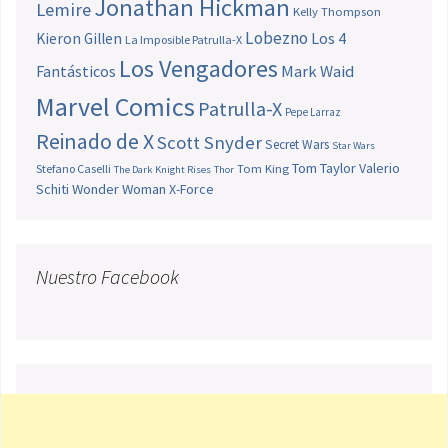
Jonathan Hickman
Lemire
Kelly Thompson
Lobezno
Los 4
Kieron Gillen
La Imposible Patrulla-X
Los Vengadores
Fantásticos
Mark Waid
Marvel Comics
Patrulla-X
Pepe Larraz
Reinado de X
Scott Snyder
Secret Wars
Star Wars
Tom Taylor
Valerio
Stefano Caselli
Tom King
The Dark Knight Rises
Thor
Schiti
Wonder Woman
X-Force
Nuestro Facebook