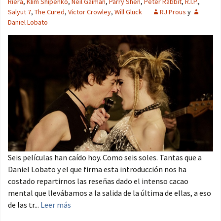
Riera
,
Klim Shipenko
,
Neil Gaiman
,
Parry Shen
,
Peter Rabbit
,
R.I.P.
,
Salyut 7
,
The Cured
,
Victor Crowley
,
Will Gluck
RJ Prous
y
Daniel Lobato
Seis películas han caído hoy. Como seis soles. Tantas que a
Daniel Lobato y el que firma esta introducción nos ha
costado repartirnos las reseñas dado el intenso cacao
mental que llevábamos a la salida de la última de ellas, a eso
de las tr...
Leer más