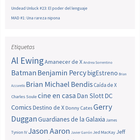
Undead Unluck #23: El poder del lenguaje
MAD #1: Una rareza nipona
Etiquetas
Al Ewing
Amanecer de X
Andrea Sorrentino
Batman
Benjamin Percy
bigEstreno
Brian
Brian Michael Bendis
Caída de X
Azzarello
cine en casa
Dan Slott
DC
Charles Soule
Gerry
Comics
Destino de X
Donny Cates
Duggan
Guardianes de la Galaxia
James
Jason Aaron
Jeff
Jed MacKay
Tynion IV
Javier Garrón