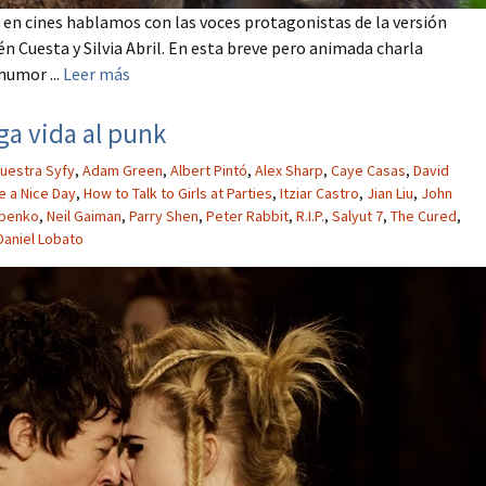
 en cines hablamos con las voces protagonistas de la versión
én Cuesta y Silvia Abril. En esta breve pero animada charla
umor ...
Leer más
rga vida al punk
uestra Syfy
,
Adam Green
,
Albert Pintó
,
Alex Sharp
,
Caye Casas
,
David
e a Nice Day
,
How to Talk to Girls at Parties
,
Itziar Castro
,
Jian Liu
,
John
ipenko
,
Neil Gaiman
,
Parry Shen
,
Peter Rabbit
,
R.I.P.
,
Salyut 7
,
The Cured
,
Daniel Lobato