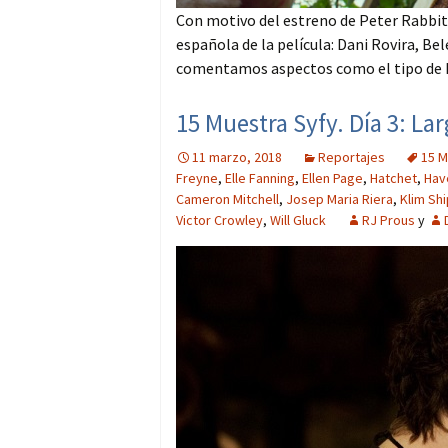
Con motivo del estreno de Peter Rabbit
española de la película: Dani Rovira, Bel
comentamos aspectos como el tipo de h
15 Muestra Syfy. Día 3: La
11 marzo, 2018
Reportajes
15 M
Freyne
,
Elle Fanning
,
Ellen Page
,
Hatchet
,
Hav
Cameron Mitchell
,
Josep Maria Riera
,
Klim Sh
Victor Crowley
,
Will Gluck
RJ Prous
y