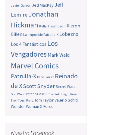
Jeff
Jed MacKay
Javier Garrón
Jonathan
Lemire
Hickman
Kieron
Kelly Thompson
Lobezno
Gillen
La Imposible Patrulla-X
Los
Los 4 Fantásticos
Vengadores
Mark Waid
Marvel Comics
Reinado
Patrulla-X
Pepe Larraz
de X
Scott Snyder
Secret Wars
Stefano Caselli
Star Wars
The Dark Knight Rises
Tom Taylor
Valerio Schiti
Tom King
Thor
Wonder Woman
X-Force
Nuestro Facebook