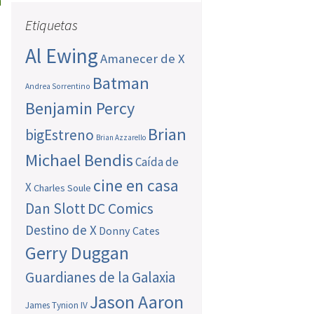
Etiquetas
Al Ewing
Amanecer de X
Batman
Andrea Sorrentino
Benjamin Percy
Brian
bigEstreno
Brian Azzarello
Michael Bendis
Caída de
cine en casa
X
Charles Soule
Dan Slott
DC Comics
Destino de X
Donny Cates
Gerry Duggan
Guardianes de la Galaxia
Jason Aaron
James Tynion IV