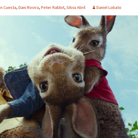
én Cuesta
,
Dani Rovira
,
Peter Rabbit
,
Silvia Abril
Daniel Lobato