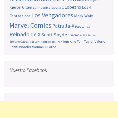
Lobezno
Los 4
Kieron Gillen
La Imposible Patrulla-X
Los Vengadores
Fantásticos
Mark Waid
Marvel Comics
Patrulla-X
Pepe Larraz
Reinado de X
Scott Snyder
Secret Wars
Star Wars
Tom Taylor
Valerio
Stefano Caselli
Tom King
The Dark Knight Rises
Thor
Schiti
Wonder Woman
X-Force
Nuestro Facebook