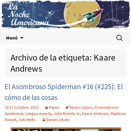
Saltar al contenido
Buscar:
Menú
Archivo de la etiqueta: Kaare
Andrews
El Asombroso Spiderman #16 (#225): El
cómo de las cosas
17 octubre, 2023
Panini
Álvaro López
,
El Asombroso
Spiderman: Lengua muerta
,
John Romita Jr.
,
Kaare Andrews
,
Rainbow
Rowell
,
Zeb Wells
Daniel Lobato