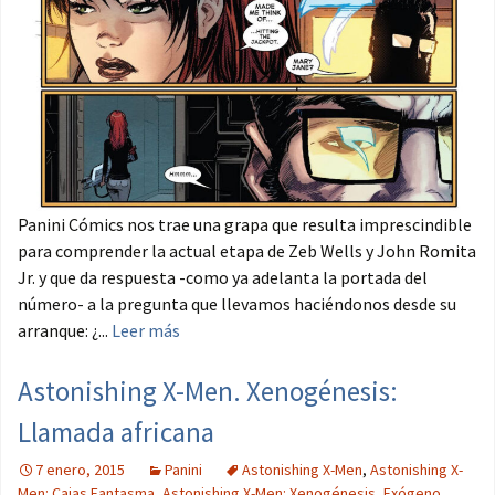
Panini Cómics nos trae una grapa que resulta imprescindible
para comprender la actual etapa de Zeb Wells y John Romita
Jr. y que da respuesta -como ya adelanta la portada del
número- a la pregunta que llevamos haciéndonos desde su
arranque: ¿...
Leer más
Astonishing X-Men. Xenogénesis:
Llamada africana
7 enero, 2015
Panini
Astonishing X-Men
,
Astonishing X-
Men: Cajas Fantasma
,
Astonishing X-Men: Xenogénesis
,
Exógeno
,