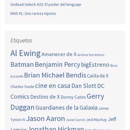
Undead Unluck #23: El poder del lenguaje
MAD #1: Una rareza nipona
Etiquetas
Al Ewing
Amanecer de X
Andrea Sorrentino
Batman
Benjamin Percy
bigEstreno
Brian
Brian Michael Bendis
Caída de X
Azzarello
cine en casa
Dan Slott
DC
Charles Soule
Gerry
Comics
Destino de X
Donny Cates
Duggan
Guardianes de la Galaxia
James
Jason Aaron
Jeff
Jed MacKay
Tynion IV
Javier Garrón
Jonathan Hickman
Lemire
Kelly Thompson