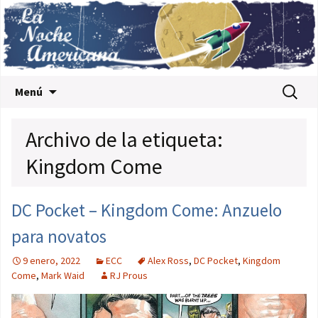
Saltar al contenido
Buscar:
Menú
Archivo de la etiqueta:
Kingdom Come
DC Pocket – Kingdom Come: Anzuelo
para novatos
9 enero, 2022
ECC
Alex Ross
,
DC Pocket
,
Kingdom
Come
,
Mark Waid
RJ Prous