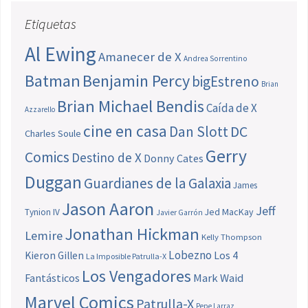
Etiquetas
Al Ewing
Amanecer de X
Andrea Sorrentino
Batman
Benjamin Percy
bigEstreno
Brian
Brian Michael Bendis
Caída de X
Azzarello
cine en casa
Dan Slott
DC
Charles Soule
Gerry
Comics
Destino de X
Donny Cates
Duggan
Guardianes de la Galaxia
James
Jason Aaron
Jeff
Jed MacKay
Tynion IV
Javier Garrón
Jonathan Hickman
Lemire
Kelly Thompson
Lobezno
Los 4
Kieron Gillen
La Imposible Patrulla-X
Los Vengadores
Fantásticos
Mark Waid
Marvel Comics
Patrulla-X
Pepe Larraz