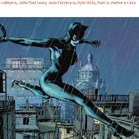
callejera
,
John Paul Leon
,
Juan Ferreryra
,
Kyle Hotz
,
Ram V
,
Vuelve a casa