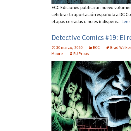
ECC Ediciones publica un nuevo volumen
celebrar la aportación española a DC Com
etapas cerradas o no es indispens...
Leer
Detective Comics #19: El r
30 marzo, 2020
ECC
Brad Walker
Moore
RJ Prous