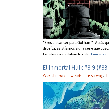
"Eres un cáncer para Gotham" Atrás qu
deceíta, asistíamos a una serie que busc
familia que molaban lo sufi...
Leer más
El Inmortal Hulk #8-9 (#83
26 julio, 2019
Panini
Al Ewing
,
El 