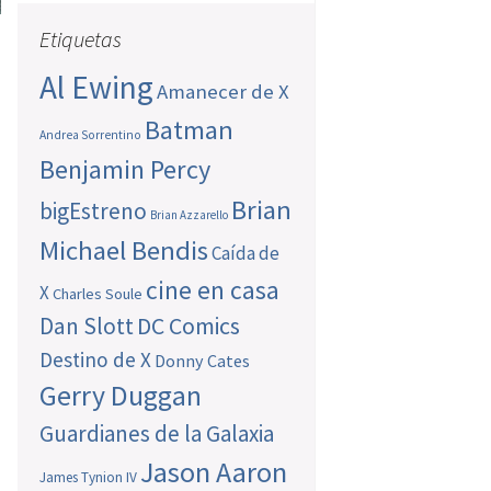
Etiquetas
Al Ewing
Amanecer de X
Batman
Andrea Sorrentino
Benjamin Percy
Brian
bigEstreno
Brian Azzarello
Michael Bendis
Caída de
cine en casa
X
Charles Soule
Dan Slott
DC Comics
Destino de X
Donny Cates
Gerry Duggan
Guardianes de la Galaxia
Jason Aaron
James Tynion IV