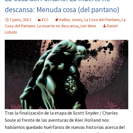
descansa: Menuda cosa (del pantano)
7 junio, 2017
ECC
Kelley Jones
,
La Cosa del Pantano
,
La
Cosa del Pantano: La muerte no descansa
,
Len Wein
Daniel
Lobato
Tras la finalización de la etapa de Scott Snyder / Charles
Soule al frente de las aventuras de Alec Holland nos
habíamos quedado huérfanos de nuevas historias acerca del