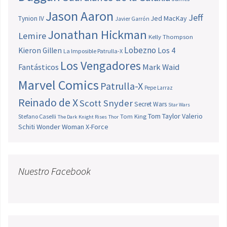
Jason Aaron
Jeff
Jed MacKay
Tynion IV
Javier Garrón
Jonathan Hickman
Lemire
Kelly Thompson
Lobezno
Los 4
Kieron Gillen
La Imposible Patrulla-X
Los Vengadores
Fantásticos
Mark Waid
Marvel Comics
Patrulla-X
Pepe Larraz
Reinado de X
Scott Snyder
Secret Wars
Star Wars
Tom Taylor
Valerio
Stefano Caselli
Tom King
The Dark Knight Rises
Thor
Schiti
Wonder Woman
X-Force
Nuestro Facebook