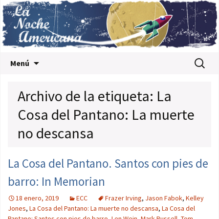
Saltar al contenido
Buscar:
Menú
Archivo de la etiqueta: La
Cosa del Pantano: La muerte
no descansa
La Cosa del Pantano. Santos con pies de
barro: In Memorian
18 enero, 2019
ECC
Frazer Irving
,
Jason Fabok
,
Kelley
Jones
,
La Cosa del Pantano: La muerte no descansa
,
La Cosa del
Pantano: Santos con pies de barro
,
Len Wein
,
Mark Russell
,
Tom