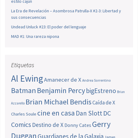
estilo cajún
La Era de Revelación – Asombrosa Patrulla-X #2-3: Libertad y
sus consecuencias
Undead Unluck #23: El poder del lenguaje
MAD #1: Una rareza nipona
Etiquetas
Al Ewing
Amanecer de X
Andrea Sorrentino
Batman
Benjamin Percy
bigEstreno
Brian
Brian Michael Bendis
Caída de X
Azzarello
cine en casa
Dan Slott
DC
Charles Soule
Gerry
Comics
Destino de X
Donny Cates
Duggan
Guardianes de la Galaxia
James