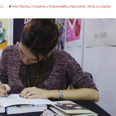
cs
Ana Oncina
,
Croqueta y Empanadilla
,
Expocómic 2014
,
La Cúpula