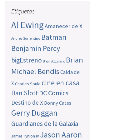
Etiquetas
Al Ewing
Amanecer de X
Batman
Andrea Sorrentino
Benjamin Percy
Brian
bigEstreno
Brian Azzarello
Michael Bendis
Caída de
cine en casa
X
Charles Soule
Dan Slott
DC Comics
Destino de X
Donny Cates
Gerry Duggan
Guardianes de la Galaxia
Jason Aaron
James Tynion IV