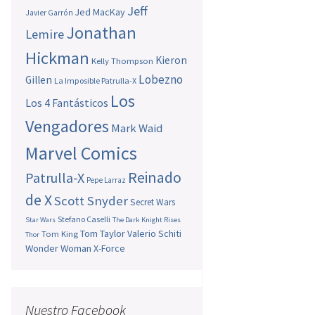
Jeff
Jed MacKay
Javier Garrón
Jonathan
Lemire
Hickman
Kieron
Kelly Thompson
Lobezno
Gillen
La Imposible Patrulla-X
Los
Los 4 Fantásticos
Vengadores
Mark Waid
Marvel Comics
Reinado
Patrulla-X
Pepe Larraz
de X
Scott Snyder
Secret Wars
Stefano Caselli
Star Wars
The Dark Knight Rises
Tom Taylor
Valerio Schiti
Tom King
Thor
Wonder Woman
X-Force
Nuestro Facebook