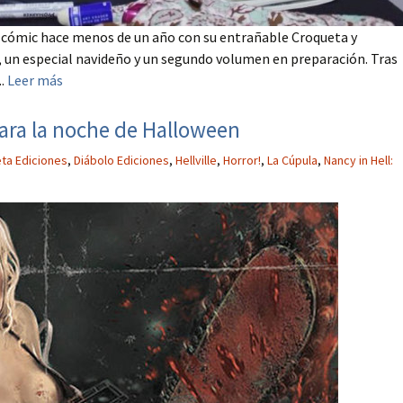
 cómic hace menos de un año con su entrañable Croqueta y
, un especial navideño y un segundo volumen en preparación. Tras
..
Leer más
 para la noche de Halloween
eta Ediciones
,
Diábolo Ediciones
,
Hellville
,
Horror!
,
La Cúpula
,
Nancy in Hell: