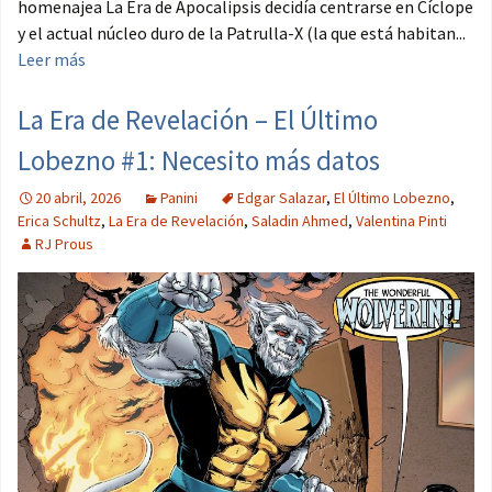
homenajea La Era de Apocalipsis decidía centrarse en Cíclope
y el actual núcleo duro de la Patrulla-X (la que está habitan...
Leer más
La Era de Revelación – El Último
Lobezno #1: Necesito más datos
20 abril, 2026
Panini
Edgar Salazar
,
El Último Lobezno
,
Erica Schultz
,
La Era de Revelación
,
Saladin Ahmed
,
Valentina Pinti
RJ Prous