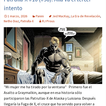
intento
1 marzo, 2026
Panini
Jed MacKay
,
La Era de Revelación
,
Netho Diaz
,
Patrulla-X
RJ Prous
"Mi mujer me ha tirado por la ventana" Primero fue el
Asalto a Graymalkin, aunque en esa historia sólo
participaron las Patrullas-X de Alaska y Luisiana. Después
llegaría la Fuga de X, el cruce que ha servido para volver a