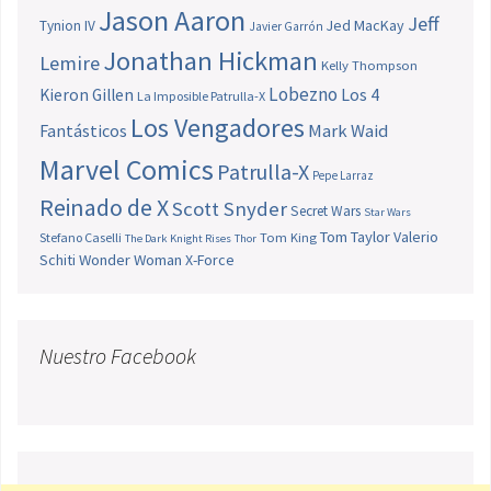
Jason Aaron
Jeff
Jed MacKay
Tynion IV
Javier Garrón
Jonathan Hickman
Lemire
Kelly Thompson
Lobezno
Los 4
Kieron Gillen
La Imposible Patrulla-X
Los Vengadores
Fantásticos
Mark Waid
Marvel Comics
Patrulla-X
Pepe Larraz
Reinado de X
Scott Snyder
Secret Wars
Star Wars
Tom Taylor
Valerio
Stefano Caselli
Tom King
The Dark Knight Rises
Thor
Schiti
Wonder Woman
X-Force
Nuestro Facebook