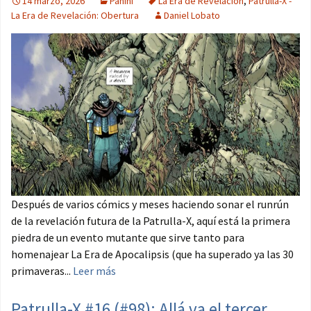
14 marzo, 2026
Panini
La Era de Revelación
,
Patrulla-X -
La Era de Revelación: Obertura
Daniel Lobato
Después de varios cómics y meses haciendo sonar el runrún
de la revelación futura de la Patrulla-X, aquí está la primera
piedra de un evento mutante que sirve tanto para
homenajear La Era de Apocalipsis (que ha superado ya las 30
primaveras...
Leer más
Patrulla-X #16 (#98): Allá va el tercer