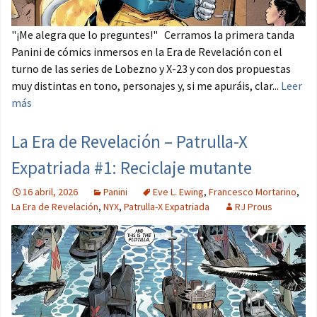
"¡Me alegra que lo preguntes!" Cerramos la primera tanda
Panini de cómics inmersos en la Era de Revelación con el
turno de las series de Lobezno y X-23 y con dos propuestas
muy distintas en tono, personajes y, si me apuráis, clar...
Leer
más
La Era de Revelación – Patrulla-X
Expatriada #1: Reciclaje mutante
16 abril, 2026
Panini
Eve L. Ewing
,
Francesco Mortarino
,
La Era de Revelación
,
NYX
,
Patrulla-X Expatriada
RJ Prous