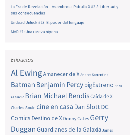
La Era de Revelación – Asombrosa Patrulla-X #2-3: Libertad y
sus consecuencias
Undead Unluck #23: El poder del lenguaje
MAD #1: Una rareza nipona
Etiquetas
Al Ewing
Amanecer de X
Andrea Sorrentino
Batman
Benjamin Percy
bigEstreno
Brian
Brian Michael Bendis
Caída de X
Azzarello
cine en casa
Dan Slott
DC
Charles Soule
Gerry
Comics
Destino de X
Donny Cates
Duggan
Guardianes de la Galaxia
James