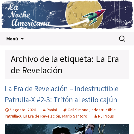
Saltar al contenido
Buscar:
Menú
Archivo de la etiqueta: La Era
de Revelación
La Era de Revelación – Indestructible
Patrulla-X #2-3: Tritón al estilo cajún
5 agosto, 2026
Panini
Gail Simone
,
Indestructible
Patrulla-X
,
La Era de Revelación
,
Mario Santoro
RJ Prous